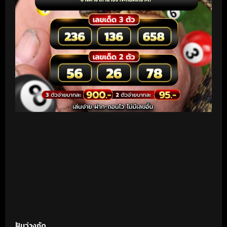
ฝันว่างูกัด