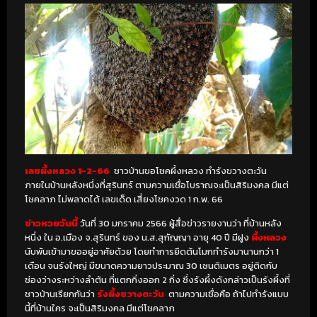
เลขผึ้งหลวง 1-2-66
ชาวบ้านขอโชคผึ้งหลวง ทำรังขวางตะวัน
ภายในบ้านหลังหนึ่งที่สุรินทร์ ตามความเชื่อโบราณจะเป็นสิริมงคล มีแต่
โชคลาภ ไม่พลาดได้ เลขเด็ด เสี่ยงโชคงวด 1 ก.พ. 66
ข่าวหวยวันนี้
วันที่ 30 มกราคม 2566 ผู้สื่อข่าวรายงานว่า ที่บ้านหลัง
หนึ่ง ใน อ.เมือง จ.สุรินทร์ ของ น.ส.สุกัญญา อายุ 40 ปี มีฝูง
ผึ้งหลวง
นับพันเข้ามาขออยู่อาศัยด้วย โดยทำการยึดต้นโมกทำรังมานานกว่า 1
เดือน จนรังใหญ่ มีขนาดความยาวประมาณ 30 เซนติเมตร อยู่ติดกับ
ช่องว่างระหว่างลำต้น ที่แตกกิ่งออก 2 กิ่ง ซึ่งรังผึ้งดังกล่าวเป็นรังผึ้งที่
ชาวบ้านเรียกกันว่า
รังผึ้งขวางตะวัน
ตามความเชื่อคือ ถ้าไปทำรังแบบ
นี้ที่บ้านใคร จะเป็นสิริมงคล มีแต่โชคลาภ