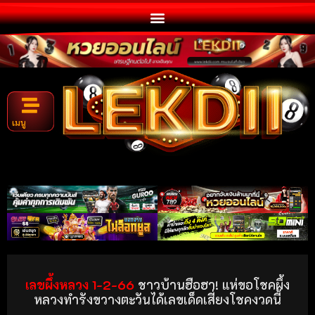
เมนู
เลขผึ้งหลวง 1-2-66
ชาวบ้านฮือฮา! แห่ขอโชคผึ้ง
หลวงทำรังขวางตะวันได้เลขเด็ดเสี่ยงโชคงวดนี้