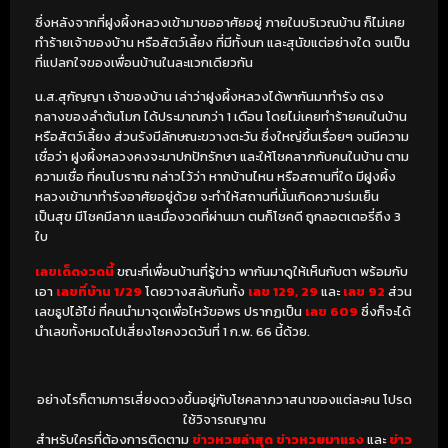
ซึ่งหลังจากที่ฝูงผึ้งหลวงเข้ามาขออาศัยอยู่ ภายในบริเวณบ้าน ก็ไม่เคย
ทำร้ายเจ้าของบ้าน หรือสัตว์เลี้ยง ที่มีทั้งนก และสุนัขแต่อย่างใด จนเป็น
ที่แปลกใจของเพื่อนบ้านในละแวกเดียวกัน
น.ส.สุกัญญา เจ้าของบ้าน เล่าว่าฝูงผึ้งหลวงได้พากันมาทำรัง ตรง
กลางของลำต้นโมก ได้ประมาณกว่า 1 เดือน โดยไม่เคยทำร้ายคนในบ้าน
หรือสัตว์เลี้ยง ส่วนรังมีลักษณะขวางตะวัน ซึ่งใหญ่ขึ้นเรื่อยๆ จนมีความ
เชื่อว่า ฝูงผึ้งหลวงคงจะมาปกปักรักษา และให้โชคลาภกับคนในบ้าน ตาม
ความเชื่อ ที่คนโบราณ กล่าวไว้ว่า หากบ้านไหน หรือสถานที่ใด มีฝูงผึ้ง
หลวงเข้ามาทำรังอาศัยอยู่ด้วย จะทำให้สถานที่นั้นเกิดความร่มเย็น
เป็นสุข มีโชคมีลาภ และเมื่องวดที่ผ่านมา ตนก็โชคดี ถูกลอตเตอรี่ถึง 3
ใบ
เลขเด็ดงวดนี้
ขณะที่เพื่อนบ้านที่รู้ข่าว พากันมาดูให้เห็นกับตา พร้อมกับ
เอา
เลขที่บ้าน 1/29
โดยวางสลับกันทั้ง
เลข 129, 29
และ
เลข 92
ส่วน
เลขธูปไอ้ไข่ ที่คนนำมาจุดเพื่อไหว้ขอพร ปรากฏเป็น
เลข 609
ซึ่งก็จะได้
นำเลขทั้งหมดไปเสี่ยงโชคงวดวันที่ 1 ก.พ. 66 นี้ด้วย.
อย่างไรก็ตามการเสี่ยงดวงขึ้นอยู่กับโชคลาภวาสนาของแต่ละคน โปรด
ใช้วิจารณญาณ
สำหรับใครที่ต้องการติดตาม
ข่าวหวยล่าสุด ข่าวหวยมาแรง
และ
ข่าว