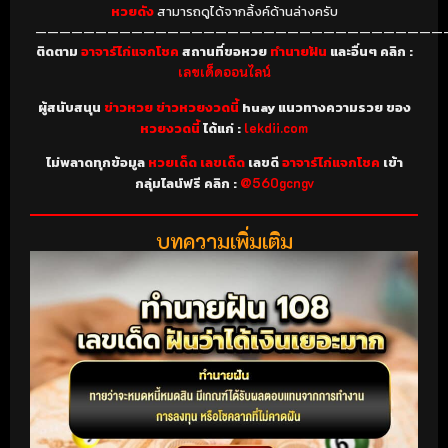
หวยดัง
สามารถดูได้จากลิ้งค์ด้านล่างครับ
——————————————————————————————————
ติดตาม
อาจาร์ไก่แจกโชค
สถานที่ขอหวย
ทำนายฝัน
และอื่นๆ คลิก :
เลขเด็ดออนไลน์
ผู้สนับสนุน
ข่าวหวย ข่าวหวยงวดนี้
huay แนวทางความรวย ของ
หวยงวดนี้
ได้แก่ :
lekdii.com
ไม่พลาดทุกข้อมูล
หวยเด็ด เลขเด็ด
เลขดี
อาจาร์ไก่แจกโชค
เข้า
กลุ่มไลน์ฟรี คลิก :
@560gcngv
บทความเพิ่มเติม