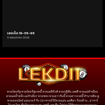
เลขเด็ด 16-05-69
9 พฤษภาคม 2026
หวยไทยรัฐ หวยไทยรัฐงวดนี้ หวยเดลินิวส์ หวยปฏิทิน เลขดี หวยแม่ทำเนียน
หวยแม่น้ำหนึ่ง แม่จําเนียร หวยซอง หวยลาววันนี้ หวยลาวงวดนี้ ทำนายฝัน ดู
หวยออนไลน์ แม่นเวอร์ กับ 2อาจารย์ใบ้หวยแม่น แม่ศิลา ร้อยล้าน , อาจาร์
ไก่แจกโชค ที่พร้อมจะมาแจก เลขดี เลขเด็ด ให่ท่านได้ติดตามแนวทางความ