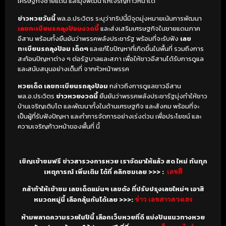
เศรษฐกิจชายแดน และมุ่งพัฒนาให้เจริญก้าวหน้าได้
ข่าวหวยวันนี้
พล.อ.ประวิตร ระบุว่าทริปนี้มีจุดมุ่งหมายเน้นการพัฒนา
เลขทะเบียนรถลุงป้อมงวดนี้
และส่งเสริมเศรษฐกิจในชายแดนภาค
อีสาน พร้อมทั้งยืนยันว่าพรรคพลังประชารัฐ พร้อมที่จะรับฟัง
เลข
ทะเบียนรถลุงป้อม เด็ดๆ
และแก้ไขปัญหาที่เกิดขึ้นในพื้นที่ รวมถึงการ
สะท้อนปัญหาต่าง ๆ ต่อรัฐบาลและสภา เพื่อให้ชาวอีสานได้รับการดูแล
และสนับสนุนอย่างเต็มที่ จากหัวหน้าพรรค
หวยเด็ด เลขทะเบียนรถลุงป้อม
กล่าวถึงการดูแลชาวอีสาน
พล.อ.ประวิตร
ข่าวหวยงวดนี้
ยืนยันว่าพรรคพลังประชารัฐมุ่งทำให้ชาว
บ้านเจริญเติบโต และพัฒนาทั้งในด้านเศรษฐกิจ และสังคม พร้อมที่จะ
เป็นผู้ที่รับฟังปัญหา และทำการจัดการอย่างเร่งด่วน เพื่อประโยชน์ และ
ความเจริญก้าวหน้าของพื้นที่ นี้
เชิญเข้าชมฟรี ข่าวสารวงการหวย เราจัดมาให้แล้ว สด ใหม่ ทันทุก
เหตุการณ์ เพิ่มเติม ได้ที่ คลิกชมเลย >>> :
เลขดี
กล้าท้าให้เข้าชม เลขเด็ดแม่นๆ เลขดัง ที่ปรับปรุงเลขใหม่ๆ เอาสิ
หมวดหมู่นี้ เลือกลุ้นกันได้เลย >>>:
ข่าว เลขสาวดวงเฮง
ห้ามพลาดความรวยในปีนี้ เลือกเว็บหวยที่ดี แบ่งปันแนวทางหวย