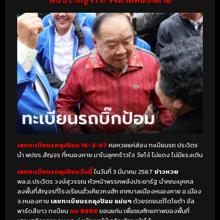
เลขทะเบียนรถลุงป้อม 16-3-67
คอหวยแห่ส่อง ทะเบียนรถ ประวิตร
นำ พปชร.สัญจร ที่หนองคาย มาในลุคกร้าวใจ วัยโจ๋ ไม่แดง ไม่มีแรงเดิน
เลขทะเบียนรถลุงป้อมวันนี้
ในวันที่ 3 มีนาคม 2567
ข่าวหวย
พล.อ.ประวิตร วงษ์สุวรรณ หัวหน้าพรรคพลังประชารัฐ นำคณะบุคคล
ลงพื้นที่สัญจรที่โรงเรียนฮั่วเคียวกงฮัก เทศบาลเมืองหนองคาย อ.เมือง
จ.หนองคาย
เลขทะเบียนรถลุงป้อม แม่นๆ
ด้วยรถยนต์โตโยต้า อัล
พาร์ดสีขาว ทะเบียน
กม 8888
ขอนแก่น เพื่อชมศักยภาพของพื้นที่