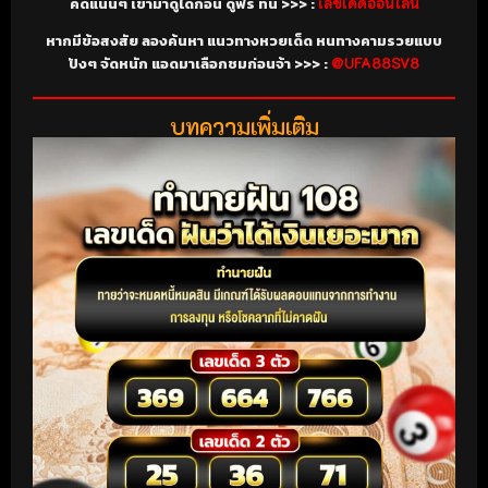
คัดแน่นๆ เข้ามาดูได้ก่อน ดูฟรี ที่นี่ >>> :
เลขเด็ดออนไลน์
หากมีข้อสงสัย ลองค้นหา แนวทางหวยเด็ด หนทางคามรวยแบบ
ปังๆ จัดหนัก แอดมาเลือกชมก่อนจ้า >>> :
@UFA88SV8
บทความเพิ่มเติม