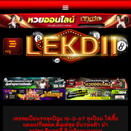
เมนู
เลขทะเบียนรถลุงป้อม 16-3-67 ลุงป้อม ใส่เสื้อ
แดงแปร๊ดดดด ตั้งแต่ชุด ยันรองเท้า นำ
พปชร.สัญจรที่ จังหวัดหนองคาย