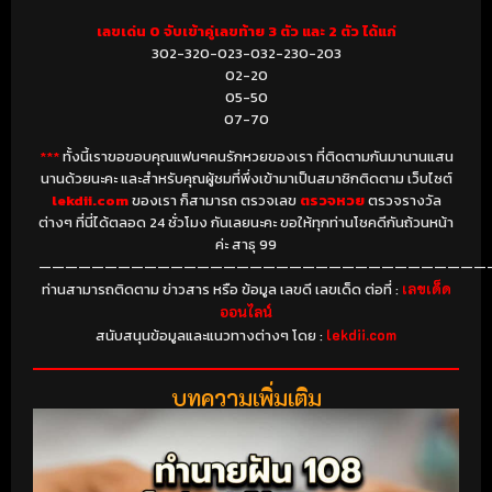
เลขเด่น 0 จับเข้าคู่เลขท้าย 3 ตัว และ 2 ตัว ได้แก่
302-320-023-032-230-203
02-20
05-50
07-70
***
ทั้งนี้เราขอขอบคุณแฟนๆคนรักหวยของเรา ที่ติดตามกันมานานแสน
นานด้วยนะคะ และสำหรับคุณผู้ชมที่พึ่งเข้ามาเป็นสมาชิกติดตาม เว็บไซต์
lekdii.com
ของเรา ก็สามารถ ตรวจเลข
ตรวจหวย
ตรวจรางวัล
ต่างๆ ที่นี่ได้ตลอด 24 ชั่วโมง กันเลยนะคะ ขอให้ทุกท่านโชคดีกันถ้วนหน้า
ค่ะ สาธุ 99
——————————————————————————————————
ท่านสามารถติดตาม ข่าวสาร หรือ ข้อมูล เลขดี เลขเด็ด ต่อที่ :
เลขเด็ด
ออนไลน์
สนับสนุนข้อมูลและแนวทางต่างๆ โดย :
lekdii.com
บทความเพิ่มเติม