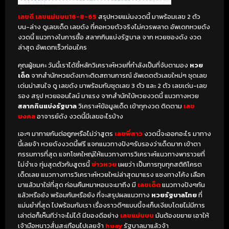
เลขดี เลขแม่นบน16-8-65
สรุปหวยแม่นงวดนี้ มาพร้อมเลข 2 ตัว
บน-ล่าง ดูเลขเด็ด เลขดัง ที่คอหวยตัวจริงไม่ควรพลาด อัพเดทหวยดัง
งวดนี้ แนวทางในการซื้อ สลากกินแบ่งรัฐบาล จาก หวยซองดัง งวด
ล่าสุด อัพเดทเร็วก่อนใคร
คุณผู้ชมคะ วันนี้เราได้ชี้หลักวิเคราะห์หวยที่กำลังเป็นที่จับตามอง
หวย
เด็ด
จากสำนักหวยดังเกาะติดสถานการณ์ อัพเดตตัวเลขใหม่ๆ ชุดเลข
เด่นน่าสนใจ ดู เลขดัง มาพร้อมกับชุดเลข 3 ตัว และ 2 ตัว เลขเด่น-เลข
รอง สรุป หวยออนไลน์ มาแรง จากสำนักใบ้หวยงวดนี้ แนวทางหวย
สลากกินแบ่งรัฐบาล
วิเคราะห์ข้อมูลเด็ด เข้าทุกงวด ติดตาม
เลข
มงคล
อาจารย์ดัง งวดนี้มีเลขอะไรบ้าง
เอะๆ มาทายกันต่อถูกหรือไม่ว่าสูตร
เลขพี่สาว
งวดนี้จะออกอะไร มาทาง
นี้เลยจ้า หวยดังงวดนี้ฟรี แจกแนวทางปังๆรับรองว่าเด็ดมาก เข้าตา
กรรมการที่สุด แจกโชคใหญ่ให้แนวทางการวิเคราะห์แนวทางพาราวยที่
ไม่จำเจ ทุ่มสุดตัวกับสูตรนี้
ข่าวหวย
เผยว่า เป็นการทุบทุกสติถิโครต
เด็ดเลย แนวทางการวิเคราะห์หวยใหม่ล่าสุดมาแรง แซงทางโค้ง เลือก
มาแล้วมาใช่ที่สุด ก่อนคืนหมาหอนจะมาถึง มี
เลขเด็ด
แนวทางปังๆกัน
แล้วหรือยัง พร้อมกันหรือยัง ที่จะสรุปผลแนวทาง
หวยรัฐบาลไทย
ที่
แม่นยำที่สุด ไปพร้อมกับเรา เรื่องราวดีๆแบบนี้จะเก็บเงียบโดยไม่มีการ
เล่าต่อก็เห็นทีว่าจะไม่ได้ มีของดีอย่าง
เลขแม่นบน
มันต้องขยาย เอาให้
เจ้ามือหนาวสั่นสะเทือนไปเลยจ้า
huay
รัฐบาลมาแล้วจ้า