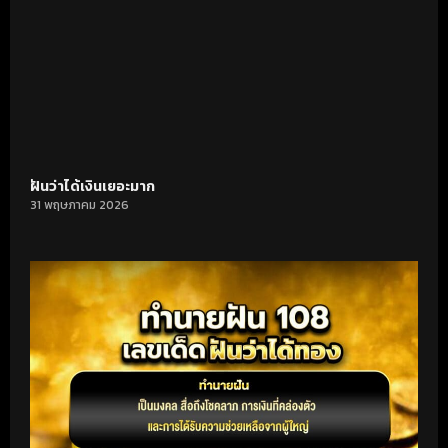
ฝันว่าได้เงินเยอะมาก
31 พฤษภาคม 2026