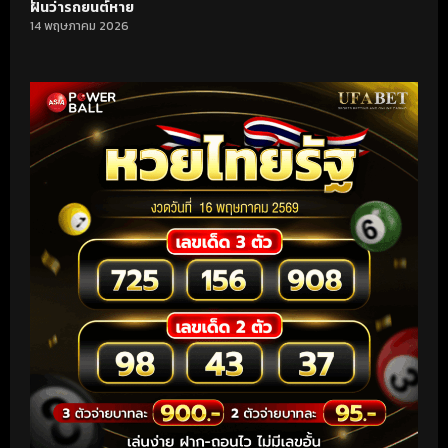
ฝันว่ารถยนต์หาย
14 พฤษภาคม 2026