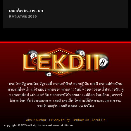
เลขเด็ด 16-05-69
9 พฤษภาคม 2026
หวยไทยรัฐ หวยไทยรัฐงวดนี้ หวยเดลินิวส์ หวยปฏิทิน เลขดี หวยแม่ทำเนียน
หวยแม่น้ำหนึ่ง แม่จําเนียร หวยซอง หวยลาววันนี้ หวยลาวงวดนี้ ทำนายฝัน ดู
หวยออนไลน์ แม่นเวอร์ กับ 2อาจารย์ใบ้หวยแม่น แม่ศิลา ร้อยล้าน , อาจาร์
ไก่แจกโชค ที่พร้อมจะมาแจก เลขดี เลขเด็ด ให่ท่านได้ติดตามแนวทางความ
รวยในทุกๆวัน เลขดี ตลอด 24 ชั่วโมง
About Authur
|
Privacy Policy
|
Contact Us
|
About Us
copyright © 2024 all rights reserved
www.lekdii.com