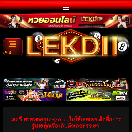
เมนู
เลขดี หวยพ่อครู1/8/65 เน้นให้เลยเลขเด็ดที่อยาก
รู้เผยทุกเรื่องลับตัวเลขหรรษา