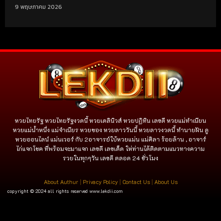
9 พฤษภาคม 2026
หวยไทยรัฐ หวยไทยรัฐงวดนี้ หวยเดลินิวส์ หวยปฏิทิน เลขดี หวยแม่ทำเนียน
หวยแม่น้ำหนึ่ง แม่จําเนียร หวยซอง หวยลาววันนี้ หวยลาวงวดนี้ ทำนายฝัน ดู
หวยออนไลน์ แม่นเวอร์ กับ 2อาจารย์ใบ้หวยแม่น แม่ศิลา ร้อยล้าน , อาจาร์
ไก่แจกโชค ที่พร้อมจะมาแจก เลขดี เลขเด็ด ให่ท่านได้ติดตามแนวทางความ
รวยในทุกๆวัน เลขดี ตลอด 24 ชั่วโมง
About Authur
|
Privacy Policy
|
Contact Us
|
About Us
copyright © 2024 all rights reserved
www.lekdii.com