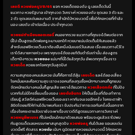
เลขดี หวยพ่อครู1/8/65
แจก หวยเด็ดซองดัง ดู เลขเด็ดวันนี้
แนวทาง หวยรัฐบาล เข้าทุกงวด วิเคราะห์ หวยซองดัง ชุดเลข 3 ตัว และ
2 ตัว ชุดเลขเด่นผลงานดี จากสำนักใบ้หวยงวดนี้ เพื่อให้คอหวยที่กำลัง
มอง เลขดัง เข้าต่อเนื่อง ประจำทุกงวด
หวยแม่ทําเนียนลอตเตอรี่
คนอยากรวย แนวทางที่คุณจะได้พบต่อจาก
นี้ไป เป็นสูตรเด็ดพ่อครูจะมาบอกให้ หวยมาแน่นจัดเต็มให้เสมอแล้ว
สำหรับเอฟซีหวยเว็บเราต้องยืนหนึ่งนัมเบอร์วันเสมอ เรื่องแนวทางไว้ใจ
เราได้สบายหายห่วง เพราคุณจะได้ของแท้ต้นตำรับเท่านั้น ส่องสูตร
เด็ดๆปังๆรวม
หวยซอง
แม่นๆที่นี่ได้แล้วทุกวัน อัพเดททุกเรื่องราว
หวยเด็ด
หวยแจกโชคทุกวันสุดปัง!
ความสนุกของคนเล่นหวย มันก็คือการได้ลุ้น
เลขเด็ด
และได้ลองเสี่ยง
โชคนั่นแหละคือความสุข เราจะเจอคนที่ลงทุนซื้อหนักๆบางคนก็ถูกแบบ
จัดหนักแต่บางคนนั้นก็สูญเสีย เพราะได้แนวทาง
หวย
เสือตกถัง
ที่ไม่ปัง
บวกกับไม่มีใครชี้แนะเรื่องของ
เลขดับอินทร
ให้เป็นเรื่องที่ต้องทำการ
เรียนรู้ สวัสดีค่ะเอฟซีหวยเว็บของเรา หากันจนเจออีกครั้ง โชคชะตาฟ้า
ลิขิตโดยแท้ให้ท่านได้มาพบกับเรา รับประกันว่าการเจอกันครั้งนี้นอกจาก
เรื่องโชคชะตาแล้วเรายังจะพาเรื่องราวดีดีสูตรแนวทางการวิเคราะห์
หวยหนูผีพเนจร
ที่ไม่เหมือนใครมาด้วยเสมอ พร้อมจะดูแล้วเราไปพบ
กับสูตรเด็ดเลขหรรษาพาสนุกสุดปัง
หวยพ่อครู
กันได้เลย ขอเลขเด่น
งวดนี้ฟรี คัดสรร
หวยดัง
เน้นๆ ดูนิตยสารหวยแม่นๆงวดนี้ ให้คอหวย