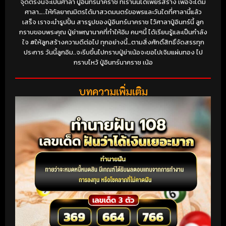
จุดตรงนี้จะเป็นศาลา ปู่อินทร์นาคราช ที่เรานั้นได้เพียรสร้าง เพื่อจะได้มี
ศาลา…..ให้กัลยาณมิตรได้มาสวดมนตร์ขอพรและวันใดที่ศาลานี้แล้ว
เสร็จ เราจะนำรูปปั้น สารรูปของปู่อินทร์นาคราช ไว้ศาลาปู่อินทร์นี้ ลูก
กราบขอบพระคุณ ปู่ย่าพญานาคที่ทำให้อิม คนๆนี้ ได้เรียนรู้และเป็นกำลัง
ใจ #ให้ลูกสร้างความดีต่อไป ทุกอย่างนี้…ตามสิ่งศักดิ์สิทธิ์จัดสรรทุก
ประการ วันนี้ลูกอิม..จะรีบขึ้นไปกราบปู่ย่าเน้อจะขอไปเจิมแผ่นทอง ไป
กราบไหว้ ปู่อินทร์นาคราช เน้อ
บทความเพิ่มเติม