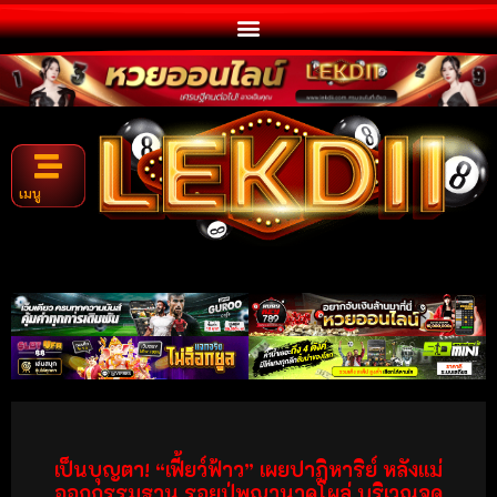
เมนู
เป็นบุญตา! “เฟี้ยว์ฟ้าว” เผยปาฏิหาริย์ หลังแม่
ออกกรรมฐาน รอยปู่พญานาคโผล่ บริเวณจุด