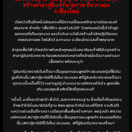
สร้างศาลาปู่อินทร์นาคราช ที่อ.หางดง
จ.เชียงใหม่
เรียกว่าเป็นอีกหนึ่งนักแสดงที่มีความเชื่อและศรัทธาบารมีขององค์
พญานาค สำหรับ “เฟี้ยว์ฟ้าว สุดสวิงริงโก้” โดยก่อนหน้านี้เจ้าตัวถูก
ลอตเตอรี่เกือบทุกงวด และนำเงินรางวัลไปสร้างสำนักปฏิบัติธรรม
เทพประทานพร โพธิสัตว์ อ.หางดง จ.เชียงใหม่ และถ้ำพญานาค
ล่าสุดเฟี้ยว์ฟ้าวโพสต์ภาพในหลังคุณแม่นั่งสมาธิและทำพิธียังจุดสร้าง
ศาลาปู่อินทร์นาคราช ก่อนพบรอยประหลาดที่คล้ายมีอะไรบางอย่างมา
เลื้อยผ่าน พร้อมระบุว่า
“ปู่อินทร์นาคราชได้เสด็จมา เป็นบุญตาของลูกแท้ๆ ล่องรอยบุ๋มที่ฝั่งใน
ปูนที่เกิดขึ้น (#ปาฏิหาริย์ที่ได้เห็น) ร่องรอย #ที่ปู่อินทร์นาคราชเสด็จมา
จุดตรงนี้จะเป็นที่ไว้วางสารรูปปู่ ช่างงดงาม มหัศจรรย์จับใจ ลูกเหลือ
เกิน ขอบคุณสิ่งศักดิ์สิทธิ์ทุกพระองค์”
“ครั้งนี้…มามี้ของข้าพเจ้า พึ่งได้…ออกจากกรรมฐาน ซึ่งเมื่อค่ำคืนแม่ของ
ข้าพเจ้าได้นั่งสมาธิต่อที่ฐาน #พระพุทธเจ้าทันใจองค์ที่109 จวบถึงตี1
ระหว่างช่วงเย็นที่ทางเรา เตรียมเทพื้นเพื่อสร้างศาลา พอรุ่งเช้า #ความ
มหัศจรรย์ #ปาฏิหาริย์ก็ได้เกิดขึ้น เป็นบุญตาของลูกแท้ๆ ร่องรอยที่เกิด
ขึ้น (#ปาฏิหาริย์ที่ได้เห็น) ร่องรอย.. #ที่ปู่อินทร์นาคราชเสร็จมา”