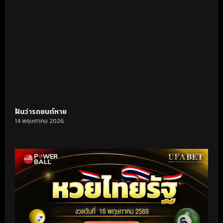
ฝันว่ารถยนต์หาย
14 พฤษภาคม 2026