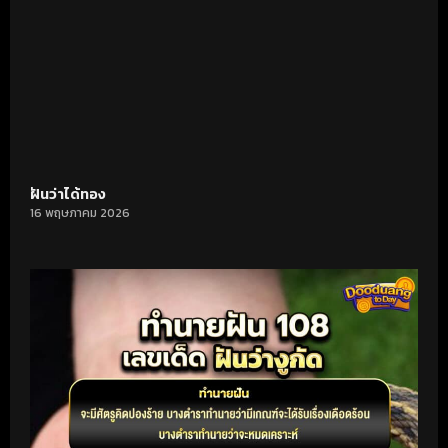
ฝันว่าได้ทอง
16 พฤษภาคม 2026