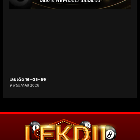
เลขเด็ด 16-05-69
9 พฤษภาคม 2026