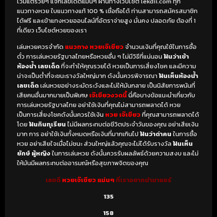
ไว้มีแต่รวยๆ แจกเลขเด็ดแม่นๆ ผ่านทางเว็บไซต์ lekdii.com ทุก
แนวทางหวย ใบแนวทางแท้ 100 % เชื่อถือได้ ท่านสามารถสมัครสมาชิก
ได้ฟรี และเข้าแทงหวยออนไลน์ที่อัตราจ่ายสูง มั่นคง ปลอดภัย ต้องที่ 1
ที่เดียว เว็บไซต์หวยของเรา
เล่นหวยควรจำกัด
แนวทาง หวยเจ๊เขียว
จำนวนเงินที่คุณใช้ในการซื้อ
ตั๋ว การเล่นหวยรัฐบาลไทยหรือหวยอื่น ๆ ไม่มีวิธีที่แน่นอน
ฝันว่าเข้า
ห้องน้ำ เลขเด็ด
ที่จะทำให้คุณรวยได้ หวยเป็นการเสี่ยงโชค และมีความ
น่าจะเป็นต่ำที่จะชนะรางวัลใหญ่มาก ดังนั้นควรพิจารณา
ฝันเห็นห้องน้ํา
เลขเด็ด
เล่นหวยอย่างระมัดระวังและไม่ให้มันกลาย เป็นนิสัยการพนันที่
เสียคนอื่นมากมายเป็นพิเศษ
เจ๊เขียว
งวดนี้
นี่คือบางข้อแนะนำเกี่ยวกับ
การเล่นหวยรัฐบาลไทย อย่าใช้เงินที่คุณไม่สามารถพลาดได้ หวย
เป็นการเสี่ยงโชคดังนั้นควรใช้เงิน
หวย เจ๊เขียว
ที่คุณสามารถพลาดได้
โดย
ฝันกินทุเรียน
ไม่มีผลกระทบต่อชีวิตประจำวันของคุณ อย่าเสียเงิน
มาก การ อย่าใช้เงินทั้งหมดหรือเงินที่มากเกินไป
ฝันว่าด่าคน
ในการซื้อ
หวย อย่าเสียใจเมื่อไม่ชนะ ส่วนใหญ่แล้วคุณจะไม่ได้รับรางวัล
ฝันเห็น
ยักษ์ ผู้หญิง
ในการเล่นหวย ดังนั้นควรรับผลลัพธ์ด้วยความสงบ และไม่
ให้มันมีผลกระทบต่ออารมณ์หรือสุขภาพจิตของคุณ
เลขดี
หวยเจ๊เขียว
แม่นๆ
ที่เราอยากนำมาแชร์
135
158