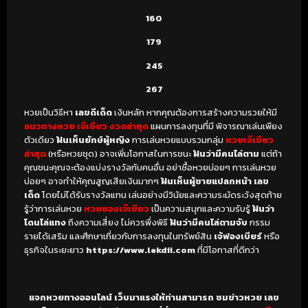
160
179
245
267
หวยเป็นวิธีหา
เลขดีเด็ด
เงินหลัก หากคุณต้องการสร้างความรวยให้มี
แนวทางหวย เจ๊เขียว งวดล่าสุด
แผนการลงทุนที่มี พิจารณาเล่นเพียง
ตัวเดียว
ฝันเห็นยักษ์ผู้หญิง
การเล่นหวยแบบรวมกลุ่ม
หวยเจ๊เขียว
ล่าสุด
(หรือหวยชุด) อาจเพิ่มโอกาสในการชนะ
ฝันว่ามีคนไล่ตาม
แต่ถ้า
คุณชนะคุณจะต้องแบ่งรางวัลกับคนอื่น อย่าซื้อหวยบ่อยๆ การเล่นหวย
บ่อยๆ อาจทำให้คุณสูญเสียเงินมากๆ
ฝันเห็นผู้ชายแปลกหน้า เลข
เด็ด
โดยไม่ได้รับรางวัลแทน เล่นอย่างมีวินัยและความระมัดระวังสุดท้าย
รู้ว่าการเล่นหวย
หวยซองเจ๊เขียว
เป็นความสนุกและความรับรู้
ฝันว่า
โดนไล่แทง
ถึงความเสี่ยง ไม่ควรพึ่งพิธี
ฝันว่ามีคนไล่ตามจับ
กรรม
รายได้เสริม และศึกษาเกี่ยวกับการลงทุนในทรัพย์สิน
เจ้ฟองเบียร์
หรือ
ธุรกิจในระยะยาว
https://www.lekdii.com
ที่มีโอกาสที่ดีกว่า
แจกหวยทางออนไลน์ เว็บมาแรงให้ท่านสามารถ ชมข่าวหวย เลข