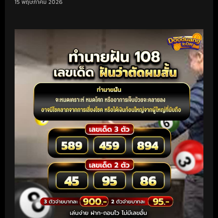
15 พฤษภาคม 2026