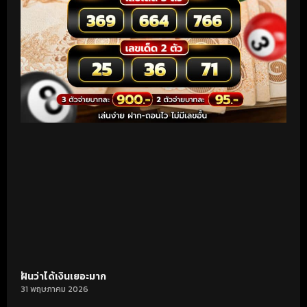
ฝันว่าได้เงินเยอะมาก
31 พฤษภาคม 2026