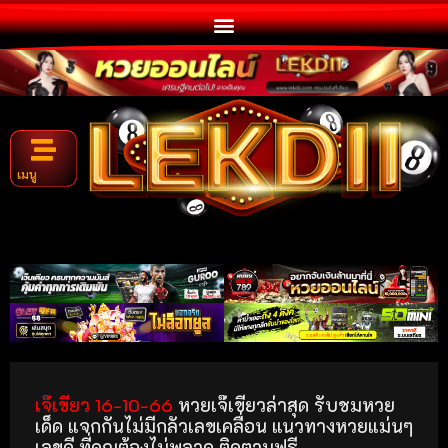
เมนู
เจ๊เขียว 16-10-66
หวยเจ๊เขียวล่าสุด รับชมหวย
เด็ด แจกกันไม่มีกลัวเลขเคลื่อน แนวทางหวยแม่นๆ
เลขดี ที่คุณต้องไม่พลาด ติดตามฟรี