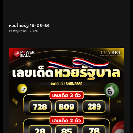
หวยไทยรัฐ 16-05-69
13 พฤษภาคม 2026