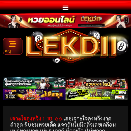
เมนู
เจาะใจลุงหวัง 1-10-66
เลขเจาะใจลุงหวังงวด
ล่าสุด รับชมหวยเด็ด แจกกันไม่มีกลัวเลขเคลื่อน
แนวทางหวยแม่นๆ เลขดี ที่คุณต้องไม่พลาด