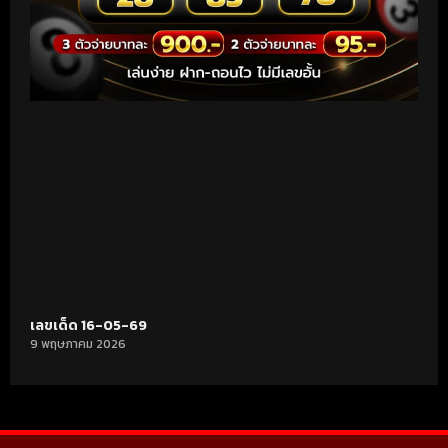
เลขเด็ด 16-05-69
9 พฤษภาคม 2026