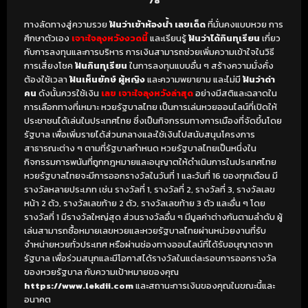
78
ทางลัดทางสู่ความรวย
ฝันว่าเข้าห้องน้ำ เลขเด็ด
ที่มั่นคงแบบหวย การ
ศึกษาตัวเอง
เจาะใจลุงหวัง
งวดนี้
และเรียนรู้
ฝันว่าได้กินทุเรียน
เกี่ยว
กับการลงทุนและการบริหาร การเงินสามารถช่วยเพิ่มความเข้าใจในวิธี
การเสี่ยงโชค
ฝันกินทุเรียน
ในการลงทุนแบบอื่น ๆ สร้างความมั่งคั่ง
ต้องใช้เวลา
ฝันเห็นยักษ์ ผู้หญิง
และความพยายาม และไม่มี
ฝันว่าด่า
คน
ดังนั้นควรใช้เงิน
เลข เจาะใจลุงหวังล่าสุด
อย่างมีสติและฉลาดใน
การเลือกทางที่เหมาะ หวยรัฐบาลไทย เป็นการเล่นหวยออนไลน์ที่เปิดให้
ประชาชนได้เล่นในประเทศไทย ซึ่งเป็นกิจกรรมทางการเมืองที่จัดขึ้นโดย
รัฐบาล เพื่อเพิ่มรายได้ส่วนกลางและใช้เงินไปสนับสนุนโครงการ
สาธารณะต่าง ๆ ตามที่รัฐบาลกำหนด หวยรัฐบาลไทยเป็นหนึ่งใน
กิจกรรมการพนันที่ถูกกฎหมายและอนุญาตให้ดำเนินการในประเทศไทย
หวยรัฐบาลไทยจะมีการออกรางวัลในวันที่ 1 และวันที่ 16 ของทุกเดือน มี
รางวัลหลายประเภท เช่น รางวัลที่ 1, รางวัลที่ 2, รางวัลที่ 3, รางวัลเลข
หน้า 2 ตัว, รางวัลเลขท้าย 2 ตัว, รางวัลเลขท้าย 3 ตัว และอื่น ๆ โดย
รางวัลที่ 1 มีรางวัลใหญ่สุด ส่วนรางวัลอื่น ๆ มีมูลค่าต่างกันตามลำดับ ผู้
เล่นสามารถซื้อหมายเลขหวยและหวยรัฐบาลไทยผ่านหน่วยงานที่รับ
จำหน่ายหวยทั่วประเทศ หรือผ่านช่องทางออนไลน์ที่ได้รับอนุญาตจาก
รัฐบาล เพื่อร่วมสนุกและมีโอกาสได้รางวัลในแต่ละรอบการออกรางวัล
ของหวยรัฐบาล กับความเป้าหมายของคุณ
https://www.lekdii.com
และสถานะการเงินของคุณในขณะนี้และ
อนาคต