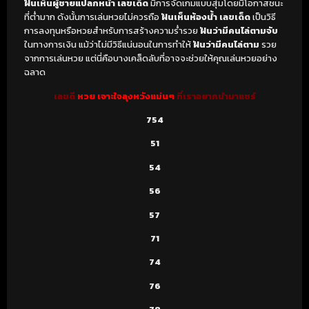
ฝันเห็นผู้ชายแปลกหน้า เลขเด็ด
มีการจัดเกมแบบสุ่มโดยมีโอกาสชนะ
ที่ต่ำมาก ดังนั้นการเล่นหวยไม่ควรถือ
ฝันเห็นห้องน้ํา เลขเด็ด
เป็นวิธี
การลงทุนหรือหวยสำหรับการสร้างความร่ำรวย
ฝันว่ามีคนไล่ตามจับ
ในทางการเงิน แม้ว่าไม่มีวิธีแน่นอนในการทำให้
ฝันว่ามีคนไล่ตาม
รวย
จากการเล่นหวย แต่นี่คือบางเคล็ดลับที่อาจจะช่วยให้คุณเล่นหวยอย่าง
ฉลาด
เลขดี
หวย เจาะใจลุงหวัง
แม่นๆ
ที่เราอยากนำมาแชร์
754
51
54
56
57
71
74
76