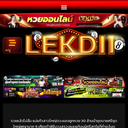
เมนู
รวยแล้วไม่ลืม แม่แก้วสาวใหญ่ดวงเฮงถูกหวย 30 ล้านนำชุดบายศรีชุด
ใหญ่พญานาค 9 เศียรทำพิธีบวงสรวงและแก้บนปู่ศรีสุทโธที่คำชะโนด