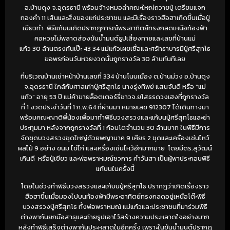
อ.บ้านดุง จ.อุดรธานี พร้อมจ้างหมอลำคณะใหญ่ถวายปู่ เตรียมแจก
ทองคำ 11 เส้นและสิ่งของแก่ประชาชน และมีเรื่องราวฮือฮาเกิดขึ้นเมื่อปู่
เขียวทำ พิธีแก้บนเกิดปรากฎการณ์พระอาทิตย์ทรงกลดเหนือท้องฟ้า
คอหวยไม่พลาดส่องขันน้ำมนต์ธูปเสี่ยงทายและเลขที่บ้านแม่
แก้ว 30 ล้านตรงกันเป๊ะ 43 34 แม่แก้วเผยเชื่อและศรัทธาบารมีปู่ศรีสุทโธ
ขอพรก่อนวันหวยงวดนั้นถูกรางวัล 30 ล้านทันทีเลย
ที่บริเวณบ้านเช่าหน้าบ้านเลขที่ 334 บ้านโนนเมือง ต.บ้านม่วง อ.บ้านดุง
จ.อุดรธานี ใกล้กับศาลเก่าปู่ศรีสุทโธ นางรุ่งทิพย์ แสนจันดี หรือ “แม่
แก้ว” อายุ 53 ปี แม่ค้าขายล็อตเตอร์รี่ชาวจ.ยโสธรดวงเฮงที่ถูกรางวัล
ที่ 1 งวดประจำวันที่ 1 ก.พ.64 ที่ผ่านมา หมายเลข 912307 ได้เดินทางมา
พร้อมคณะญาติพี่น้องเพื่อมาทำพิธีบวงสรวงและแก้บนปู่ศรีสุทโธและย่า
ประทุมมา หลังจากถูกรางวัลที่ 1 ก้อนโตจำนวน 30 ล้านบาท ในพิธีมีการ
จัดชุดบวงสรวงชุดใหญ่ด้วยพญานาค 9 เศียร 2 ชุดและเครื่องเซ่นไหว้
ผลไม้ 9 อย่าง ขนม ไข่ไก่ และเครื่องเซ่นไหว้อีกมากมาย โดยมีดร.สุวัฒน์
เกินดี หรือปู่เขียว และพ่อพราหมณ์ชวการ คำวันสา เป็นผู้พาประกอบพิธี
แก้บนในครั้งนี้
โดยในช่วงทำพิธีบวงสรวงและแก้บนปู่ศรีสุทโธ ปรากฎว่าเกิดเรื่องราว
ฮือฮาขึ้นเมื่อมองไปบนท้องฟ้ามีพระอาทิตย์ทรงกลดอยู่เหนือโต๊ะพิธี
บวงสรวงปู่ศรีสุทโธ ทั้งพ่อพราหมณ์ แม่แก้วและประชาชนที่มาร่วมพิธี
ต่างพากันยกมือสาธุและถ่ายรูปเอาไว้สร้างความประหลาดใจอย่างมาก
หลังทำพิธีเสร็จต่างพากันประหลาดในอีกครั้ง เพราะในขันน้ำมนต์ปรากฏ