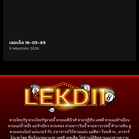
เลขเด็ด 16-05-69
9 พฤษภาคม 2026
หวยไทยรัฐ หวยไทยรัฐงวดนี้ หวยเดลินิวส์ หวยปฏิทิน เลขดี หวยแม่ทำเนียน
หวยแม่น้ำหนึ่ง แม่จําเนียร หวยซอง หวยลาววันนี้ หวยลาวงวดนี้ ทำนายฝัน ดู
หวยออนไลน์ แม่นเวอร์ กับ 2อาจารย์ใบ้หวยแม่น แม่ศิลา ร้อยล้าน , อาจาร์
ไก่แจกโชค ที่พร้อมจะมาแจก เลขดี เลขเด็ด ให่ท่านได้ติดตามแนวทางความ