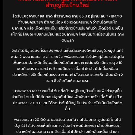
ทำบุญขึ้นบ้านใหม่
ได้รับแจ้งจากนายสะอาด สำราญจิต อายุ 65 ปี อยู่บ้านเลข 4-194/10
ตำบลนครนายก อำเภอเมือง จังหวัดนครนายก ว่าตนได้พบเห็ด
ปลาหมึก หรือ เห็ดหมึกเหม็น หรือที่ชาวบ้านเรียกกันว่า เห็ดมือผี ซึ่งเป็น
เห็ดที่มีลักษณะแปลกเหมือนหนวดปลาหมึก โผล่ขึ้นมาเหนือดินในกระถาง
ต้นพริก
จึงได้ไปพิสูจน์ยังที่รับแจ้ง พบบ้านชั้นเดียวหลังใหญ่ซึ่งอยู่ในหมู่บ้านศิริ
พลัส 2 พบนายสะอาด สำราญจิต พร้อมครอบครัวได้พาผู้สื่อข่าวไปดูต้น
เห็ดหนวดปลาหมึกซึ่งโผล่ขึ้นเหนือดินในกระถางต้นพริก มีความสูง 10
เซนติเมตร ความกว้าง 5 เซนติเมตร เมื่อเข้าใกล้จะได้กลิ่นเหมือน
ปลาหมึกย่างมีกลิ่นเหม็นแรงมาก และกำลังจะออกดอกเห็ดเพิ่มมาอีก 2
ดอก ซึ่งติดกับเห็ดดอกแรก
นายสะอาด เล่าว่า ตนนั้นได้มาซื้อบ้านอยู่ในหมู่บ้านนี้และเพิ่งทำบุญขึ้น
บ้านใหม่ ตนนั้นมีนิสัยชอบปลูกต้นไม้และพืชผักสวนครัว เมื่อวันที่ 8 มี.ค.
ช่วงเวลา 17.00 น. ตนได้รดน้ำต้นไม้อยู่เป็นประจำแต่ไม่เห็นมีอะไรเกิด
ขึ้น
พอช่วงเวลา 20.00 น. ของวันเดียวกัน ตนได้ออกมาดูต้นไม้ที่ตนได้
ปลูกไว้ ได้สังเกตเห็นที่กระถางต้นพริก พบมีลักษณะคล้ายเห็ดหนวด
ปลาหมึกโผล่ออกมาจากดิน เมื่อเข้าไปใกล้ๆ จะมีกลิ่นเหม็นคล้ายๆ