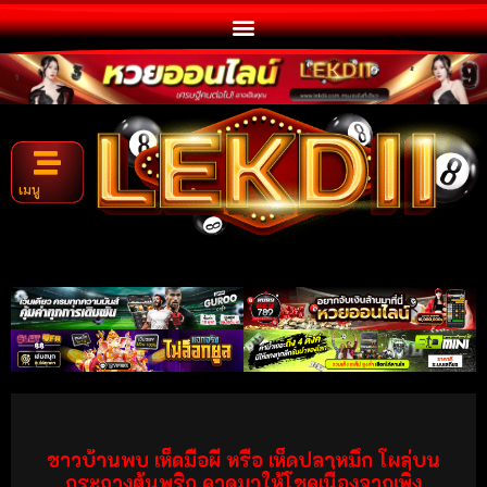
เมนู
ชาวบ้านพบ เห็ดมือผี หรือ เห็ดปลาหมึก โผล่บน
กระถางต้นพริก คาดมาให้โชคเนื่องจากเพิ่ง