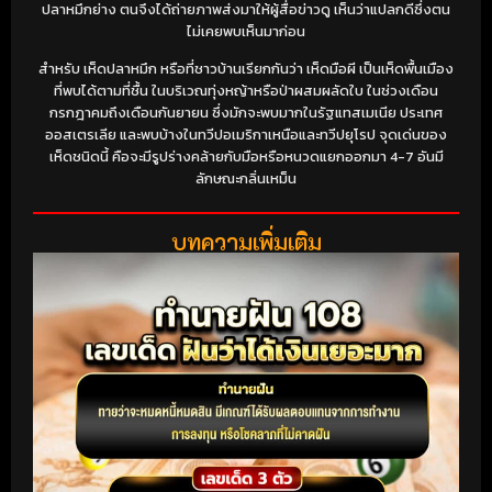
ปลาหมึกย่าง ตนจึงได้ถ่ายภาพส่งมาให้ผู้สื่อข่าวดู เห็นว่าแปลกดีซึ่งตน
ไม่เคยพบเห็นมาก่อน
สำหรับ เห็ดปลาหมึก หรือที่ชาวบ้านเรียกกันว่า เห็ดมือผี เป็นเห็ดพื้นเมือง
ที่พบได้ตามที่ชื้น ในบริเวณทุ่งหญ้าหรือป่าผสมผลัดใบ ในช่วงเดือน
กรกฎาคมถึงเดือนกันยายน ซึ่งมักจะพบมากในรัฐแทสเมเนีย ประเทศ
ออสเตรเลีย และพบบ้างในทวีปอเมริกาเหนือและทวีปยุโรป จุดเด่นของ
เห็ดชนิดนี้ คือจะมีรูปร่างคล้ายกับมือหรือหนวดแยกออกมา 4-7 อันมี
ลักษณะกลิ่นเหม็น
บทความเพิ่มเติม