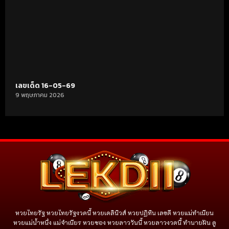
เลขเด็ด 16-05-69
9 พฤษภาคม 2026
หวยไทยรัฐ หวยไทยรัฐงวดนี้ หวยเดลินิวส์ หวยปฏิทิน เลขดี หวยแม่ทำเนียน
หวยแม่น้ำหนึ่ง แม่จําเนียร หวยซอง หวยลาววันนี้ หวยลาวงวดนี้ ทำนายฝัน ดู