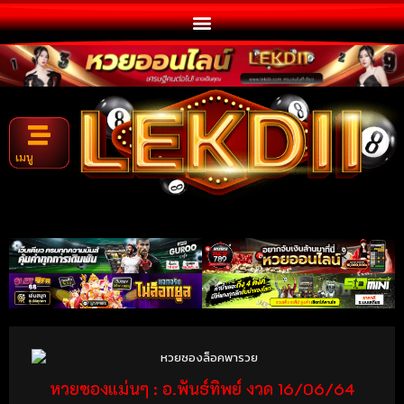
เมนู
หวยซองแม่นๆ : อ.พันธ์ทิพย์ งวด 16/06/64