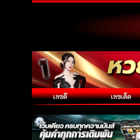
เลขดี
เลขเด็ด