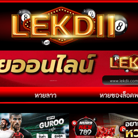
หวยลาว
หวยซองล็อค