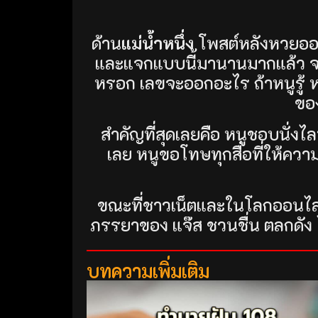
ด้าน
แม่น้ำหนึ่ง
โพสต์หลังหวยออกว
และแจกแบบนี้มานานมากแล้ว จะให้
หรอก เลขจะออกอะไร ถ้าหนูรู้ หน
ขอ
สำคัญที่สุดเลยคือ หนูชอบนั่ง
เลย หนูขอโทษทุกสื่อที่ให้ค
ขณะที่ชาวเน็ตและในโลกออนไลน์
ภรรยาของ แจ๊ส ชวนชื่น ตลกดัง 
บทความเพิ่มเติม