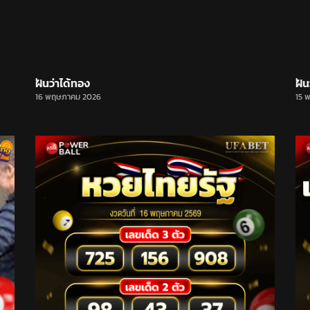
ฝันว่าได้ทอง
ฝัน
16 พฤษภาคม 2026
15 