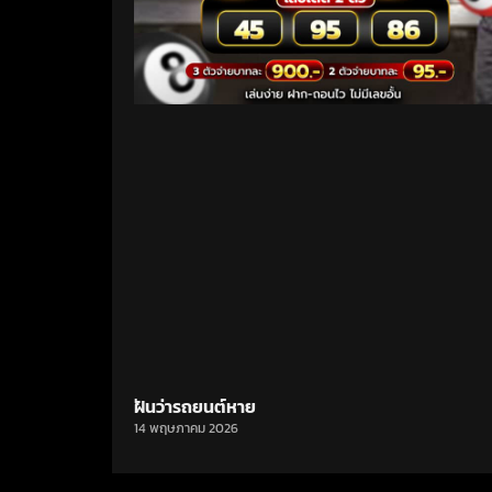
ฝันว่ารถยนต์หาย
14 พฤษภาคม 2026