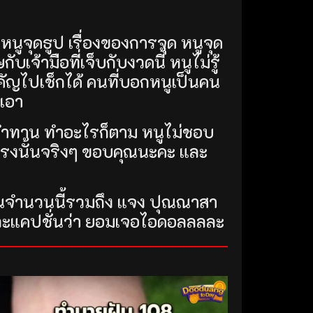
ูจุดธูป เรื่องของการจุด หนูจุด
้ามือที่เจ็บกับงวดนี้ หนูไม่รู้
ำคัญไปเช็กได้ คนที่บอกหนูเป็นคน
เอา
น ทำทาน ทำอะไรก็ตาม หนูไม่ชอบ
ตรงนั้นจริงๆ ขอบคุณนะคะ และ
 ในจำนวนนี้รวมถึง แจง ปุณณาสา
 และแคปชั่นว่า ยอมเจอไอดอลลลละ