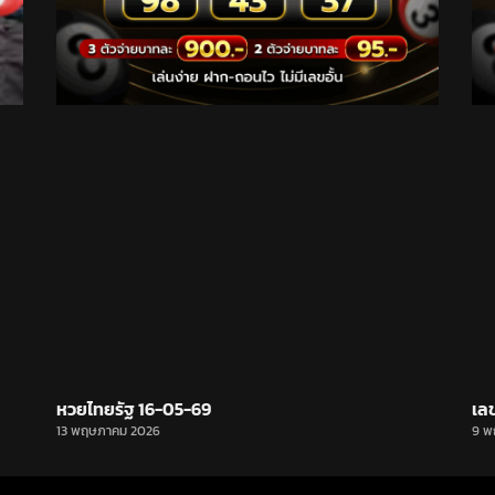
หวยไทยรัฐ 16-05-69
เล
13 พฤษภาคม 2026
9 พ