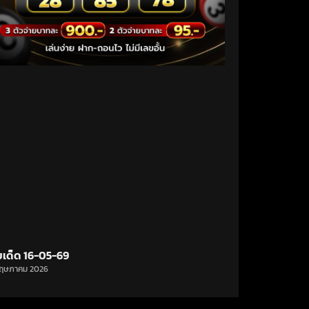
ขเด็ด 16-05-69
ฤษภาคม 2026