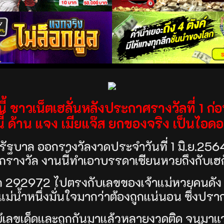
นี้ ชาวเน็ตเฮลั่นหลังประกาศรางวัลที่ 1 ก
ี้ ด้าน แจง เมียแจ๊ส ยกของจริง เป็นไอด
ัฐบาล ออกรางวัลงวดประจำวันที่ 1 มิ.ย.2564 
กรางวัล งานนี้ทำเอาบรรดาเซียนหวยถึงกับเฮ
ออก 292972 ไปตรงกับเลขของเจ้าแม่หวยคนดัง แม
ยแม่น้ำหนึ่งมั่นใจมากว่าต้องถูกแน่นอน ซึ่งปร
้เลขเด็ดและถูกกันมาแล้วหลายงวดติด จนมาแว