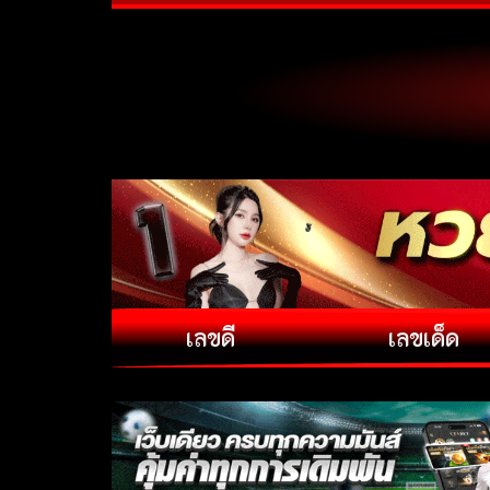
เลขดี
เลขเด็ด