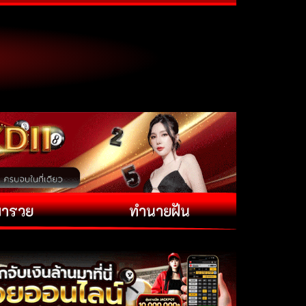
พารวย
ทำนายฝัน