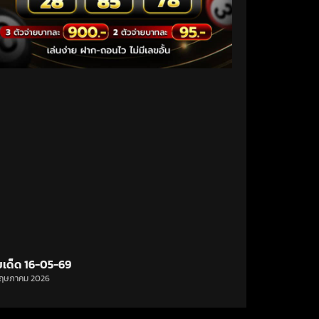
ขเด็ด 16-05-69
ฤษภาคม 2026