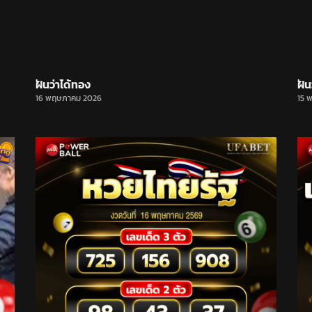
ฝันว่าได้ทอง
ฝัน
16 พฤษภาคม 2026
15 