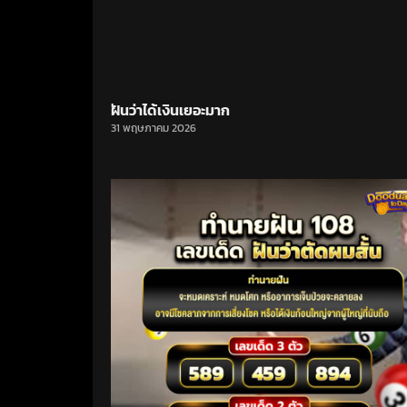
ฝันว่าได้เงินเยอะมาก
31 พฤษภาคม 2026