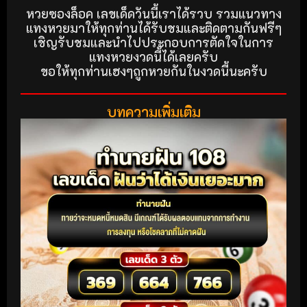
หวยซองล็อค เลขเด็ดวันนี้เราได้รวบ รวมแนวทาง
แทงหวยมาให้ทุกท่านได้รับชมและติดตามกันฟรีๆ
เชิญรับชมและนำไปประกอบการตัดใจในการ
แทงหวยงวดนี้ได้เลยครับ
ขอให้ทุกท่านเฮงๆถูกหวยกันในงวดนี้นะครับ
บทความเพิ่มเติม