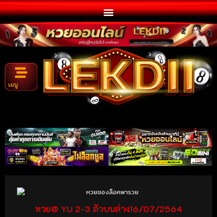
เมนู
หวย@ YU 2-3 ตัวบนล่าง16/07/2564