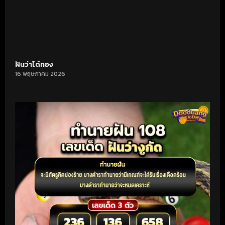
ฝันว่าได้ทอง
16 พฤษภาคม 2026