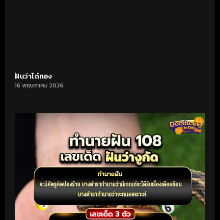
ฝันว่าได้ทอง
16 พฤษภาคม 2026