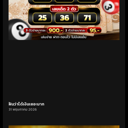
ฝันว่าได้เงินเยอะมาก
31 พฤษภาคม 2026