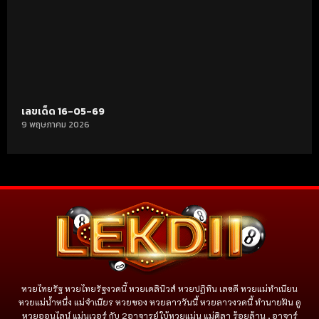
เลขเด็ด 16-05-69
9 พฤษภาคม 2026
หวยไทยรัฐ หวยไทยรัฐงวดนี้ หวยเดลินิวส์ หวยปฏิทิน เลขดี หวยแม่ทำเนียน
หวยแม่น้ำหนึ่ง แม่จําเนียร หวยซอง หวยลาววันนี้ หวยลาวงวดนี้ ทำนายฝัน ดู
หวยออนไลน์ แม่นเวอร์ กับ 2อาจารย์ใบ้หวยแม่น แม่ศิลา ร้อยล้าน , อาจาร์