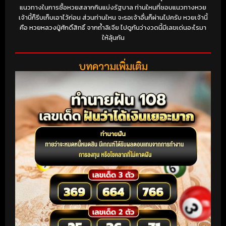
แนวทางในการซื้อหวยสลากกินแบ่งรัฐบาล ท่านใหนที่ชอบแนวทางหวย
เจ้านี้ก็รีบเก็บเอาไว้ก่อน ส่วนท่านใหน จะรอเจ้าอื่นก็ผ่านไปครับ หวยเจ้านี้
คือ หวยหลวงปู่ศักดิ์สิทธิ์ จากถ้ำลิเจีย ไปดูกันว่างวดนี้มีเลขเด่นอะไรมา
ให้ลุ้นกัน
บทความเพิ่มเติม