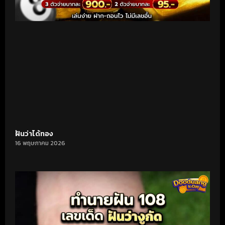
ฝันว่าได้ทอง
16 พฤษภาคม 2026