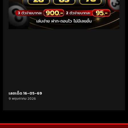
เลขเด็ด 16-05-69
9 พฤษภาคม 2026