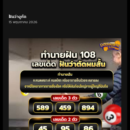
ฝันว่างูกัด
15 พฤษภาคม 2026