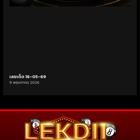
เลขเด็ด 16-05-69
9 พฤษภาคม 2026