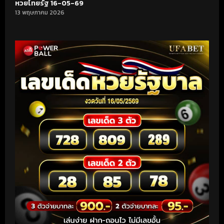
หวยไทยรัฐ 16-05-69
13 พฤษภาคม 2026