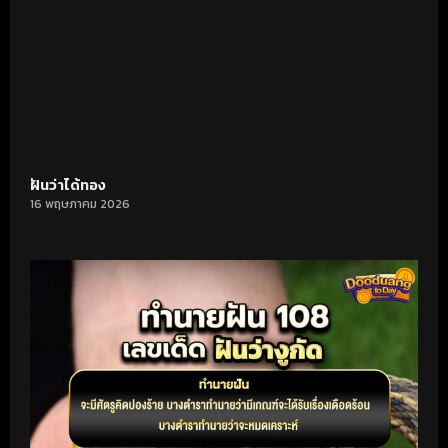
ฝันว่าได้ทอง
16 พฤษภาคม 2026