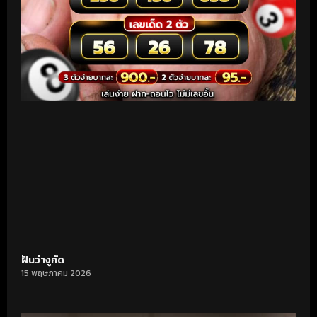
ฝันว่างูกัด
15 พฤษภาคม 2026