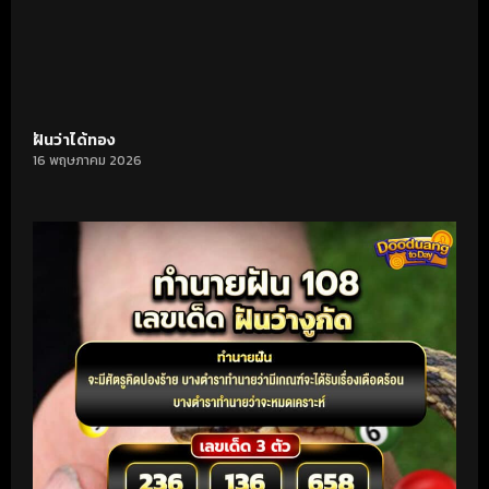
ฝันว่าได้ทอง
16 พฤษภาคม 2026