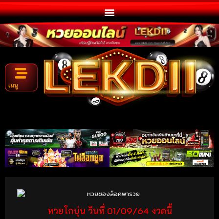
เมนู
หวยโกบุ่น วันที่ 01/09/64 งวดนี้