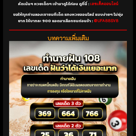
คัดเน้นๆ หวยเด็ดๆ เข้ามาดูได้ก่อน ดูที่นี่ :
เลขเด็ดออนไลน์
ขอให้ทุกท่านลองเขาชมทีเด็ด แทงหวยออนไลน์ แบบง่ายๆ ไม่ยุ่ง
ยาก ให้บาทละ 900 แอดมาเลือกชมก่อนจ้า :
@UFA88SV8
บทความเพิ่มเติม