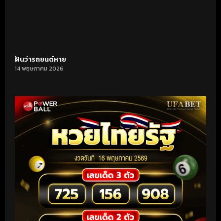
ฝันว่ารถยนต์หาย
14 พฤษภาคม 2026