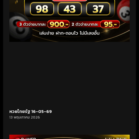
หวยไทยรัฐ 16-05-69
13 พฤษภาคม 2026