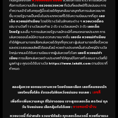
ทฤษฎีเสี่ยงโชค
หวยซองแม่ทำเนียน
ช่วยในการเข้าใจว่าการเล่นหวย
คือการรับความเสี่ยง
ตรวจตรวจหวย
ที่เน้นที่ผลลัพธ์ที่ไม่แน่นอน การ
ทำความเข้าใจถึงทฤษฎีนี้จะช่วยให้คุณกลับมาสนุกกับการเล่นหวยมาก
ขึ้น หวยรัฐบาลเป็นหนึ่งในประเภทหวยที่ได้รับความนิยมมากที่สุด
เลข
เด็ด หวยแม่ทำเนียน
โดยให้รางวัลในลักษณะต่าง ๆ
หวยงวดนี้สด
เช่น รางวัลที่ 1 รางวัลเลขท้าย 2 ตัว รางวัลเลขหน้า 3 ตัว
เลขเด็ด
ไทยรัฐ
และอื่น ๆ การเล่นหวยรัฐบาลมักจะมีทั้งหมดหลายประเภท การ
เล่นหวยออนไลน์มีความสะดวกสบายมากขึ้น
เลขดัง หวยแม่ทำเนียน
ทำให้ผู้คนสามารถเลือกเล่นหวยได้ทุกที่ทุกเวลา ผู้เล่นสามารถซื้อตั๋วหวย
และตรวจสอบผลลัพธ์ได้ออนไลน์ หวยต่างประเทศนั้นส่วนใหญ่มีรางวัล
ใหญ่มากและได้รับความนิยมจากผู้เล่นหวยทั่วโลก
เลขดี หวยแม่ทำ
เนียน
การเลือกเล่นหวยต่างประเทศทำให้คุณมีโอกาสที่จะชนะรางวัลที่มี
มูลค่าสูง คุณจะได้รับรางวัล
https://www.lekdii.com
ตามอัตราที่
กำหนด
ลองลุ้นหวย แจกแนวทางหวย โดยจัดและเลือก เลขที่คนชอบมัก
เลขไหนซื้อโล้ด รับรองไม่ผิดหวังแน่นอน ชมเลย :
เลขดี
เพื่อที่จะเพิ่มความสนุก ที่ไม่ขาดตอน เจาะสูตรเลขเด็ด สด ใหม่ ทุก
วัน ปังแน่นอน เลือกลุ้นกันได้เลย :
หวยซองน้าอ้วน
หวยงวดนี้ ที่น่าสนใจ รวมมาให้แล้ว ทุกเลขเด็ดงวดนี้ หวยที่มาแรง