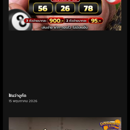
ฝันว่างูกัด
15 พฤษภาคม 2026