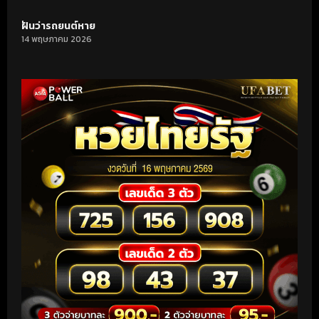
ฝันว่ารถยนต์หาย
14 พฤษภาคม 2026