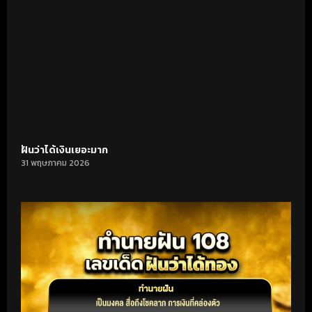
ฝันว่าได้เงินเยอะมาก
31 พฤษภาคม 2026