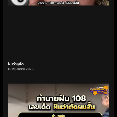
ฝันว่างูกัด
15 พฤษภาคม 2026