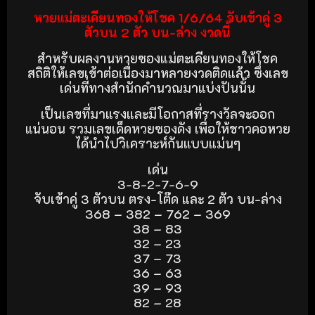
หวยแม่ตะเคียนทองให้โชค 1/6/64 จับเข้าคู่ 3
ตัวบน 2 ตัว บน-ล่าง งวดนี้
สำหรับผลงานหวยซองแม่ตะเคียนทองให้โชค
สถิติให้เลขเข้าต่อเนื่องมาหลายงวดติดแล้ว ซึ่งเลข
เด่นที่ทางสำนักคำนวณมาแบ่งปันนั้น
เป็นเลขที่มาแรงและมีโอกาสที่รางวัลจะออก
แน่นอน รวมเลขเด็ดหวยซองดัง เพื่อให้ชาวคอหวย
ได้นำไปวิเคราะห์กันแบบแม่นๆ
เด่น
3-8-2-7-6-9
จับเข้าคู่ 3 ตัวบน ตรง-โต๊ด และ 2 ตัว บน-ล่าง
368 – 382 – 762 – 369
38 – 83
32 – 23
37 – 73
36 – 63
39 – 93
82 – 28