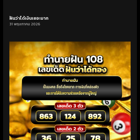
ฝันว่าได้เงินเยอะมาก
31 พฤษภาคม 2026