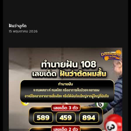
ฝันว่างูกัด
15 พฤษภาคม 2026