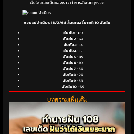
เว็บไซต์เลขเด็ดของเราจะทำการอัพเดททุกงวด
หวยแม่จำเนียร 16/2/64 ล็อตเตอรี่ขายดี 10 อันดับ
อับดับ1
: 89
อับดับ2
: 64
อับดับ3
: 14
อับดับ4
: 12
อับดับ5
: 85
อับดับ6
: 10
อับดับ7
: 56
อับดับ8
: 26
อับดับ9
: 59
อับดับ10
: 69
บทความเพิ่มเติม