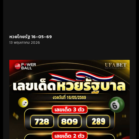
หวยไทยรัฐ 16-05-69
13 พฤษภาคม 2026