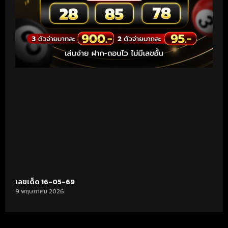
เลขเด็ด 16-05-69
9 พฤษภาคม 2026