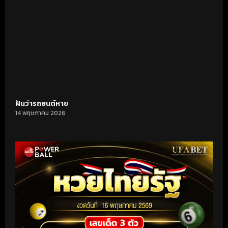
ฝันว่ารถยนต์หาย
14 พฤษภาคม 2026