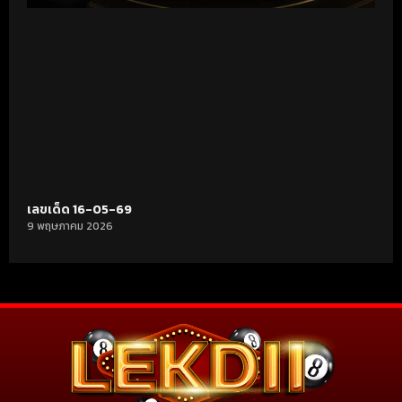
เลขเด็ด 16-05-69
9 พฤษภาคม 2026