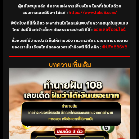
ผู้สนับสนุนหลัก ศักราชแห่งการเสี่ยงโชค โลกที่เต็มไปด้วย
แนวทางเลขดีปังๆ ได้แก่ :
https://www.lekdii.com/
พิชิตโชคที่นี่ที่เดียว จะพาท่านไปโลดแล่นพบกับความสนุกในรูปแบบ
ไหม่ วันนี้มีแต่เจ้าเด็ดๆ คัดสรรมาอย่างดี ที่นี่ :
ลอตเตอรี่ออนไลน์
ซื้อหวยที่นี่จ่ายเปอร์เซ็นให้ท่านจริง เยอะกว่าใคร ระบบการรายงาน
ของเรานั้น เรียลไทม์ตลอดเวลาเข้าถึงฟรีที่นี่ คลิก :
@UFA88SV8
บทความเพิ่มเติม