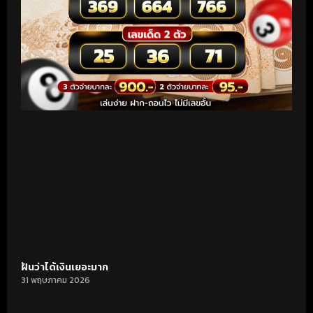
ฝันว่าได้เงินเยอะมาก
31 พฤษภาคม 2026