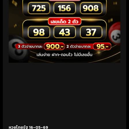
หวยไทยรัฐ 16-05-69