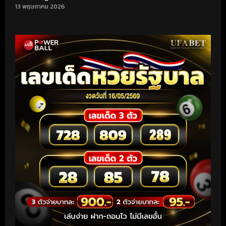
13 พฤษภาคม 2026