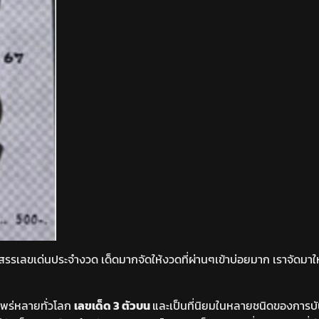
รรเลขเด่นประจำงวด เด็ดมากจัดให้งวดที่ผ่านๆเข้าบ่อยมาก เราจัดมาให้ชมท
แพร่หลายทั่วโลก
เลขเด็ด 3 ตัวบน
และเป็นที่นิยมในหลายชนิดของการบัน