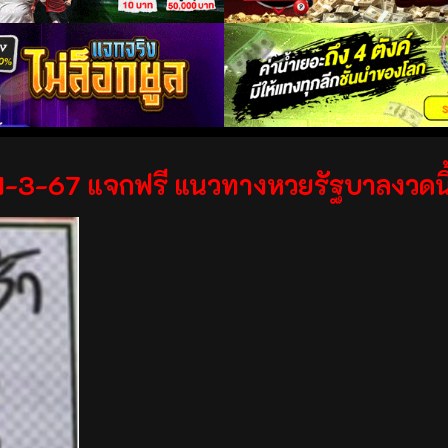
 1-3-67 แจกฟรี แนวทางหวยรัฐบาลงวดนี้ แ