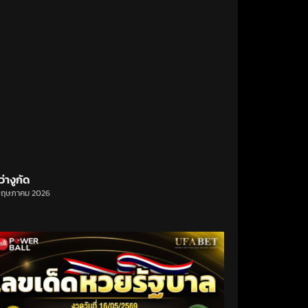
ว่างูกัด
พฤษภาคม 2026