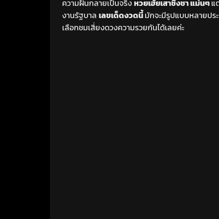
ความฝันกลายเป็นจริง
หวยเฮ้ยเสาชิงชา แม่นๆ
แต
งานรัฐบาล
เลขเด็ดงวดนี้
มักจะมีรูปแบบหลายประ
เลือกชมเสี่ยงดวงความรวยกันได้เลยค่ะ