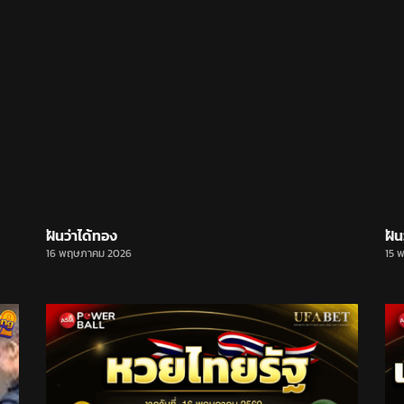
ฝันว่าได้ทอง
ฝัน
16 พฤษภาคม 2026
15 