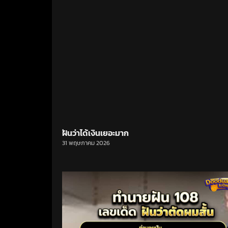
ฝันว่าได้เงินเยอะมาก
31 พฤษภาคม 2026