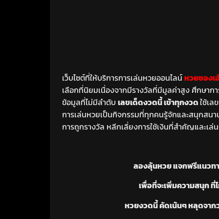
เว็บไซต์ที่ให้บริการการเล่นหวยออนไลน์
หวยซองเฮ้
เลือกที่นิยมเนื่องจากมีรางวัลที่มีมูลค่าสูง ศึก
ข้อมูลที่ไม่มีลำดับ
เลขเด็ดงวดนี้ เข้าทุกงวด
ใช้เล
การเล่นหวยเป็นกิจกรรมที่ทุกคนรู้จักและสนุกส
การถูกรางวัล หลีกเลี่ยงการใช้เงินที่สำคัญและเล่
ลองลุ้นหวย แจกฟรีแนวทางห
เพื่อที่จะเพิ่มความสนุก ท
หวยงวดนี้ คัดเน้นๆ หลุดจากวงใ