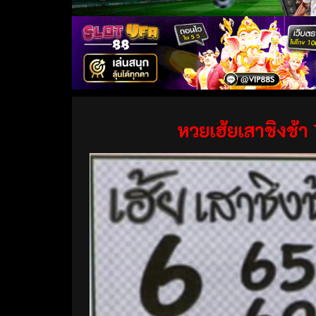
หวยเฮ้ยเสาชิงช้า