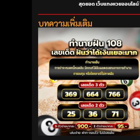
สุดยอด เว็บแทงหวยออนไลน์ ให
บทความเพิ่มเติม