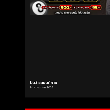
ฝันว่ารถยนต์หาย
14 พฤษภาคม 2026