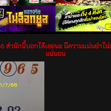
 สำนักนี้บอกได้เลยนะ มีความแม่นยำไม่
แน่นอน