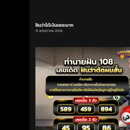
ฝันว่าได้เงินเยอะมาก
31 พฤษภาคม 2026