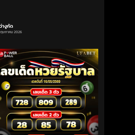
ว่างูกัด
พฤษภาคม 2026