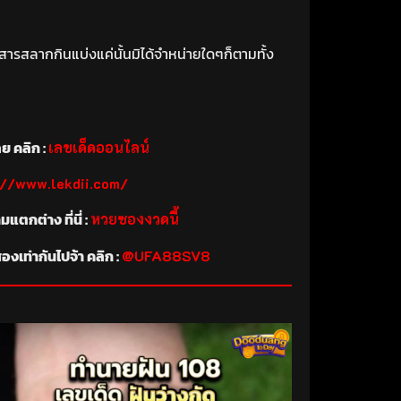
สารสลากกินแบ่งแค่นั้นมิได้จำหน่ายใดๆก็ตามทั้ง
ลย คลิก :
เลขเด็ดออนไลน์
://www.lekdii.com/
แตกต่าง ที่นี่ :
หวยซองงวดนี้
องเท่ากันไปจ้า คลิก :
@UFA88SV8