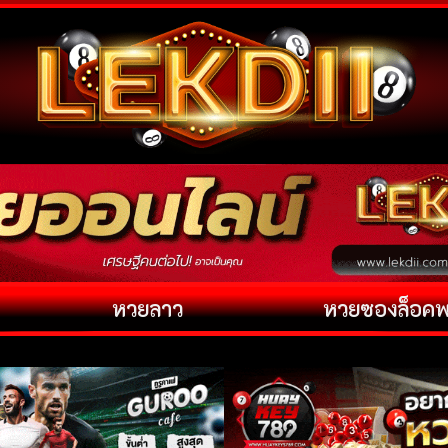
หวยลาว
หวยซองล็อค