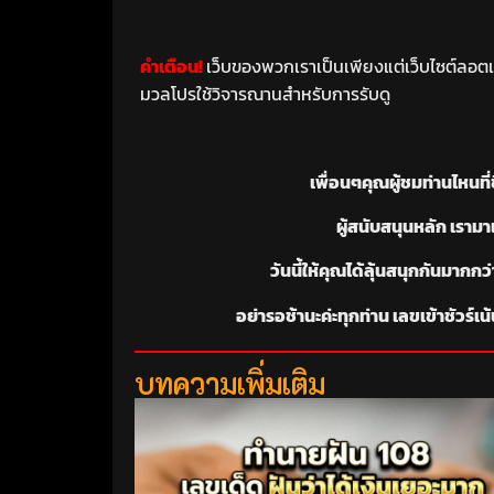
คำเตือน!
เว็บของพวกเราเป็นเพียงแต่เว็บไซต์ลอตเ
มวลโปรใช้วิจารณานสำหรับการรับดู
เพื่อนๆคุณผู้ชมท่านไหนที
ผู้สนับสนุนหลัก เรามา
วันนี้ให้คุณได้ลุ้นสนุกกันมากกว
อย่ารอช้านะค่ะทุกท่าน เลขเข้าชัวร์เ
บทความเพิ่มเติม