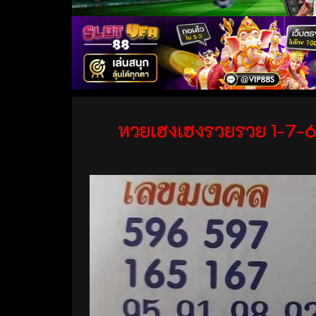
หวยเฮงเฮงรวยรวย 1-7-66