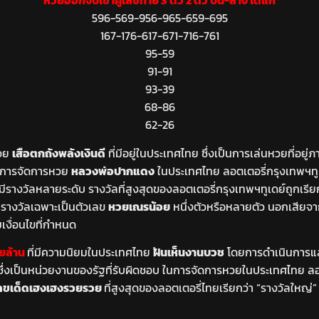
หวยออกจับเข้าคู่เลขท้าย 3 ตัว 2 ตัว บน-ล่าง ได้แก่
596-569-956-965-659-695
167-176-617-671-716-761
95-59
91-91
93-39
68-86
62-26
หวย
เสือตกถังพลังเงินดี
ที่มีอยู่ในประเทศไทย ซึ่งเป็นการเล่นหวยที่อ
บในการจัดการหวย
หลวงพ่อปากแดง
ในประเทศไทย ลอตเตอรี่กรุงเทพฯทูเ
ีรางวัลหลายระดับ รางวัลที่สูงสุดของลอตเตอรี่กรุงเทพฯทูเดย์ถูกเรีย
ูกรางวัลเฉพาะเป็นตัวเลข
หวยเณรน้อย
หนึ่งตัวหรือหลายตัว นอกเสียจา
มเงื่อนไขที่กำหนด
อยล้าน
ที่มีความนิยมในประเทศไทย
ฝันเห็นงานบวช
โดยการดำเนินการแล
ึ่งเป็นหน่วยงานของรัฐที่รับผิดชอบ ในการจัดการหวยในประเทศไทย ลอต
ลขเด็ดเฮงเฮงรวยรวย
ที่สูงสุดของลอตเตอรี่ไทยเรียกว่า “รางวัลใหญ่