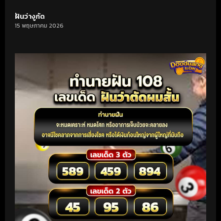
ฝันว่างูกัด
15 พฤษภาคม 2026