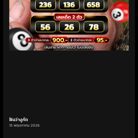
ฝันว่างูกัด
15 พฤษภาคม 2026