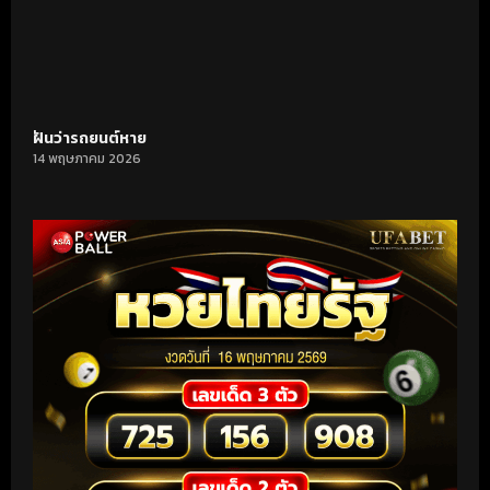
ฝันว่ารถยนต์หาย
14 พฤษภาคม 2026