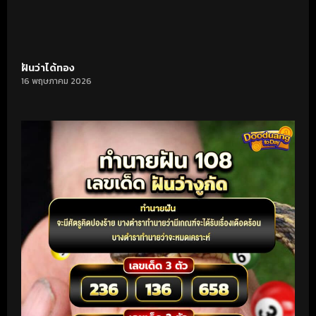
ฝันว่าได้ทอง
16 พฤษภาคม 2026