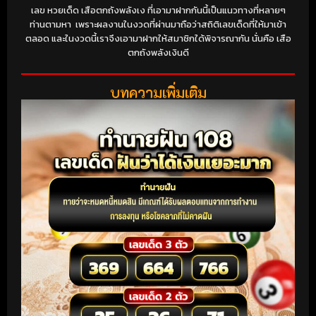
เลข หวยเด็ด เสือตกถังพลังเง ที่เอามาฝากกันนี้เป็นแนวทางที่หลายๆ
ท่านตามหา เพราะผลงานในงวดที่ผ่านมาถือว่าสถิติเลขเด็ดที่ให้มาเข้า
ตลอด และในงวดนี้เราจึงเอามาฝากให้สมาชิกใด้พิจารณากัน นั่นคือ เสือ
ตกถังพลังเงินดี
บทความเพิ่มเติม