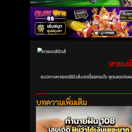
หวยเดลิ
แนวทางหวยเดลินิวส์งวดนี้ออกอะไร ชุดเลขเด่นผ
บทความเพิ่มเติม