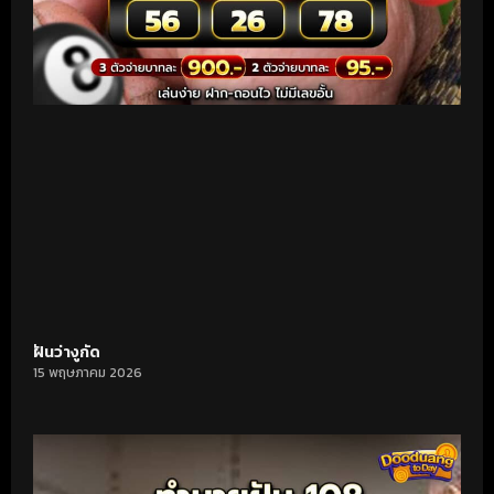
ฝันว่างูกัด
15 พฤษภาคม 2026