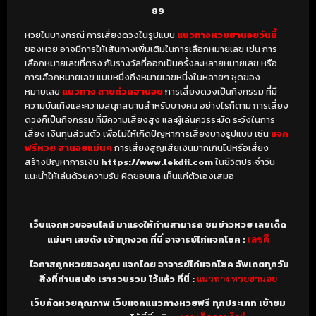
89
หวยในบางกรณี การเสี่ยงดวงในรูปแบบ
แนวทางหวยฮานอยวันนี้
ของหวย อาจมีการให้เส้นทางเพิ่มเติมในการเลือกหมายเลข เช่น การ
เลือกหมายเลขที่ตรง กับรางวัลที่ออกเป็นครั้งละหลายหมายเลข หรือ
การเลือกหมายเลข แบบหนึ่งถึงหมายเลขหนึ่งในหลายๆ ชุดของ
หมายเลข
แนวทาง สายด่วนฮานอย
การเสี่ยงดวงเป็นกิจกรรม ที่มี
ความบันเทิงและความสนุกสนานสำหรับบางคน อย่างไรก็ตาม การเสี่ยง
ดวงก็เป็นกิจกรรม ที่มีความเสี่ยงสูง และผู้เล่นควรระมัด ระวังในการ
เสี่ยง เงินทุนส่วนตัว เพื่อไม่ให้เกิดปัญหาการเสี่ยงบางรูปแบบ เช่น
แจก
ฟรีหวย ฮานอยแม่นๆ
การเสี่ยงสูญเสียเงินมากเกินไปหรือเสี่ยง
สร้างปัญหาการเงิน
https://www.lekdii.com
ในชีวิตประจำวัน
แนะนำให้เล่นด้วยความรับ ผิดชอบและเห็นแก่ตัวเองเสมอ
เว็บแจกหวยออนไลน์ มาแรงให้ท่านสามารถ ชมข่าวหวย เลขเด็ด
แม่นๆ เลขดัง เข้าทุกงวด ที่นี่ อาจารย์ไก่แจกโชค :
เลขดี
โอกาสถูกหวยของคุณ แจกโดย อาจารย์ไก่แจกโชค อัพเดตทุกวัน
สิ่งที่ท่านสนใจ เรารวบรวม ไว้แล้ว ที่นี่ :
แนวทาง หวยฮานอย
เว็บคัดหวยคุณภาพ เว็บแจกแนวทางหวยฟรี ทุกประเภท เข้าชม