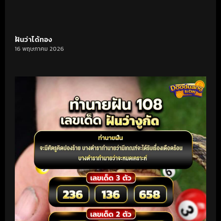
ฝันว่าได้ทอง
16 พฤษภาคม 2026