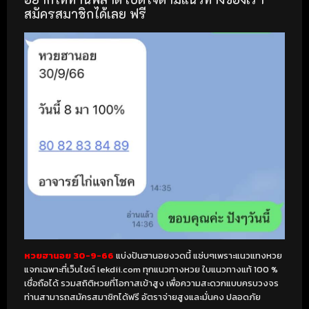
สมัครสมาชิกได้เลย ฟรี
หวยฮานอย
30-9-66
แบ่งปันฮานอยงวดนี้ แซ่บๆเพราะแนวแทงหวย
แจกเฉพาะที่เว็บไซต์ lekdii.com ทุกแนวทางหวย ใบแนวทางแท้ 100 %
เชื่อถือได้ รวมสถิติหวยที่โอกาสเข้าสูง เพื่อความสะดวกแบบครบวงจร
ท่านสามารถสมัครสมาชิกได้ฟรี อัตราจ่ายสูงและมั่นคง ปลอดภัย