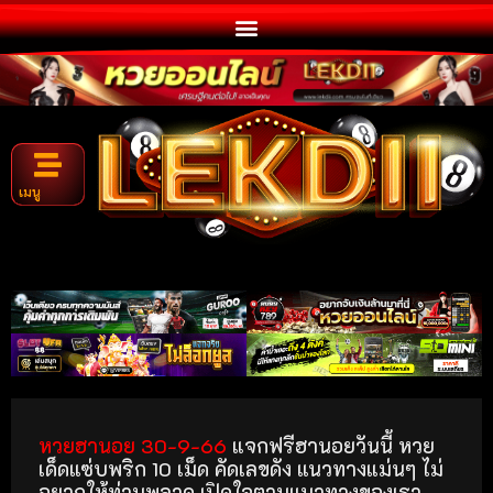
เมนู
หวยฮานอย 30-9-66
แจกฟรีฮานอยวันนี้ หวย
เด็ดแซ่บพริก 10 เม็ด คัดเลขดัง แนวทางแม่นๆ ไม่
อยากให้ท่านพลาด เปิดใจตามแนวทางของเรา