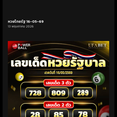
หวยไทยรัฐ 16-05-69
13 พฤษภาคม 2026