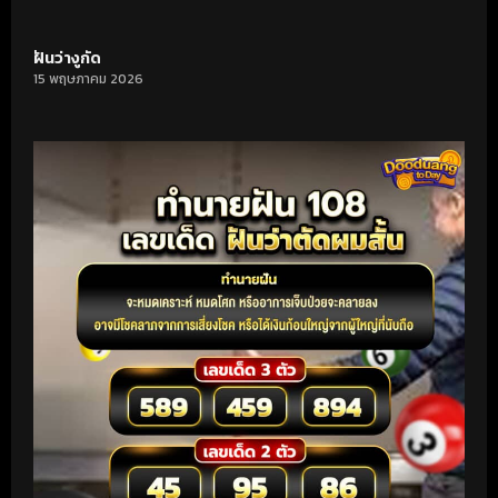
ฝันว่างูกัด
15 พฤษภาคม 2026