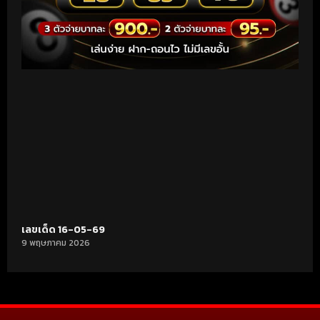
เลขเด็ด 16-05-69
9 พฤษภาคม 2026