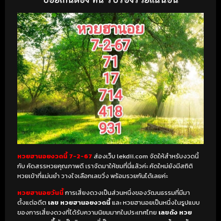
หวยฮานอยงวดนี้ 7-2-67
ส่องเว็บ lekdii.com จัดให้สำหรับงวดนี้
กับ คัดสรรหวยคุณภาพดี เราจัดมาให้ชมที่นี่แล้วค่ะ คัดใหม่ยังมีสถิติ
หวยเข้าที่แม่นยำ วางใจเลือกเลขวิ่ง พร้อมรวยกันได้เลยค่ะ
หวยฮานอยวันนี้
การเสี่ยงดวงเป็นส่วนหนึ่งของวัฒนธรรมที่มีมา
ตั้งแต่อดีต
เลข หวยฮานอยงวดนี้
และ หวยฮานอยเป็นหนึ่งในรูปแบบ
ของการเสี่ยงดวงที่ได้รับความนิยมมากในประเทศไทย
เลขดัง หวย