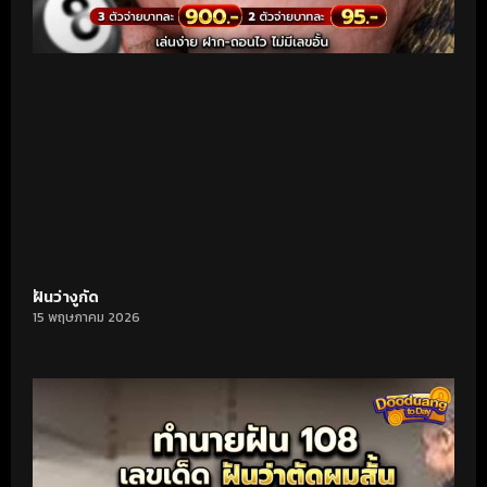
ฝันว่างูกัด
15 พฤษภาคม 2026