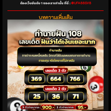
ต้องเว็บอันดับ 1 ของเราเท่านั้น ที่นี่ :
@UFA88SV8
บทความเพิ่มเติม