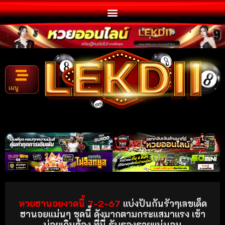
เมนู
หวยฮานอยงวดนี้ 7-2-67
แบ่งปันกันรัวๆเลขเด็ด
ฮานอยแม่นๆ ชุดนี้ ดังมากตามกระแสมาแรง เข้า
บ่อยเกินต้อง ที่นี่ รับรองรวยแน่นอน