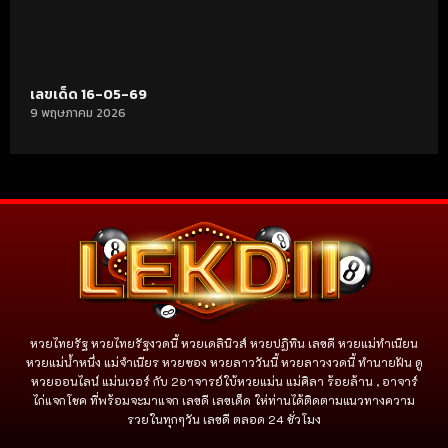
เลขเด็ด 16-05-69
9 พฤษภาคม 2026
หวยไทยรัฐ หวยไทยรัฐงวดนี้ หวยเดลินิวส์ หวยปฏิทิน เลขดี หวยแม่ทำเนียน
หวยแม่น้ำหนึ่ง แม่จําเนียร หวยซอง หวยลาววันนี้ หวยลาวงวดนี้ ทำนายฝัน ดู
หวยออนไลน์ แม่นเวอร์ กับ 2อาจารย์ใบ้หวยแม่น แม่ศิลา ร้อยล้าน , อาจาร์
ไก่แจกโชค ที่พร้อมจะมาแจก เลขดี เลขเด็ด ให่ท่านได้ติดตามแนวทางความ
รวยในทุกๆวัน เลขดี ตลอด 24 ชั่วโมง