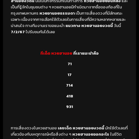
ฮานอยงวดนี้
นับเป็นกิจกรรมที่เป็นทางการ
หวยฮานอยย้อนหลัง
และ
เป็นที่รู้จักในชุมชนต่าง ๆ หวยฮานอยมีกำเนิดมาจากชื่อของท้องที่ใน
กรุงเทพมหานคร
หวยอานอยธรรมดา
เป็นการเสี่ยงดวงที่มีลักษณะ
เฉพาะ เนื่องจากการเลือกใช้ตัวเลขในการเสี่ยงที่มีความหลากหลายและ
น่าสนใจ ทางทีมงานเราขอแนะนำ
แนวทาง หวยฮานอยงวดนี้
วันนี้
7/2/67
ไปรับชมกันได้เลย
ทีเด็ด หวยฮานอย
ที่เราแนะนำคือ
71
17
714
418
931
การเสี่ยงดวงในหวยฮานอย
เลขเด็ด หวยฮานอยงวดนี้
มักใช้ตัวเลขที่
เกี่ยวข้องกับเหตุการณ์หรือสิ่งต่าง ๆ
หวยฮานอยออกอะไร
ในชีวิต