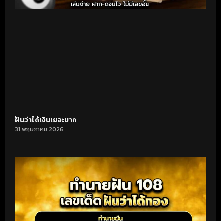
ฝันว่าได้เงินเยอะมาก
31 พฤษภาคม 2026