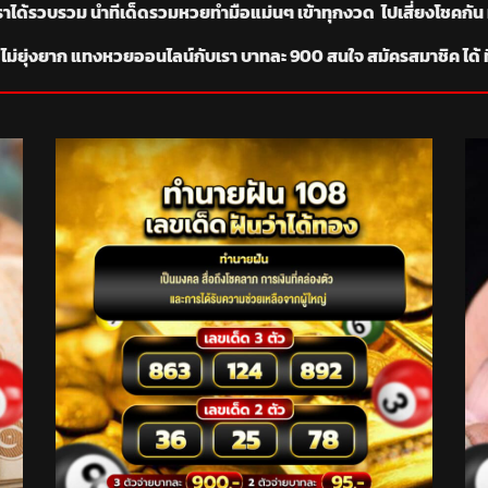
ราได้รวบรวม นำทีเด็ดรวมหวยทำมือแม่นๆ เข้าทุกงวด ไปเสี่ยงโชคกัน ที่น
ม่ยุ่งยาก แทงหวยออนไลน์กับเรา บาทละ 900 สนใจ สมัครสมาชิค ได้ ที่น