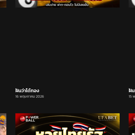
ฝันว่าได้ทอง
ฝัน
16 พฤษภาคม 2026
15 