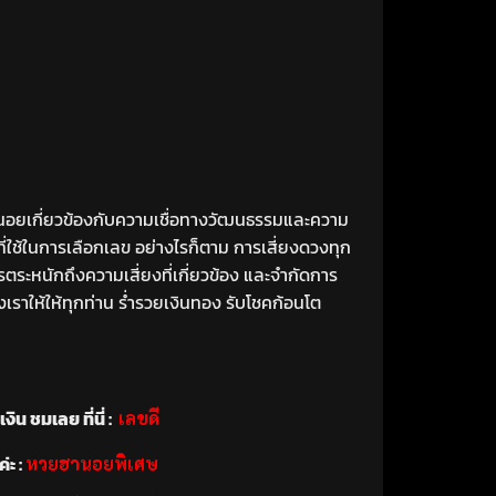
อยเกี่ยวข้องกับความเชื่อทางวัฒนธรรมและความ
ี่ใช้ในการเลือกเลข อย่างไรก็ตาม การเสี่ยงดวงทุก
ะหนักถึงความเสี่ยงที่เกี่ยวข้อง และจำกัดการ
เราให้ให้ทุกท่าน ร่ำรวยเงินทอง รับโชคก้อนโต
น ชมเลย ที่นี่ :
เลขดี
่ะ :
หวยฮานอยพิเศษ