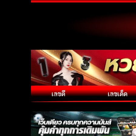
เลขดี
เลขเด็ด