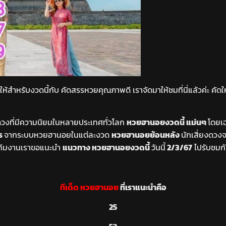
ให้สำหรับงวดนี้กับ คัดสรรหวยคุณภาพดี เราจัดมาให้ชมที่นี่แล้วค่ะ คัดให
วงที่มีความนิยมในหลายประเทศทั่วโลก
หวยฮานอยงวดนี้ แม่นๆ
โดยเ
ไร
จากระบบหวยฮานอยในแต่ละงวด
หวยฮานอยย้อนหลัง
นักเสี่ยงดวงจ
งทีมงานเราขอแนะนำ
แนวทาง หวยฮานอยงวดนี้
วันนี้
2/3/67
ไปรับชมกั
ทีเด็ด หวยฮานอย
ที่เราแนะนำคือ
25