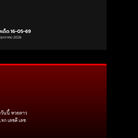
ขเด็ด 16-05-69
ฤษภาคม 2026
วันนี้ หวยลาว
แจก เลขดี เลข