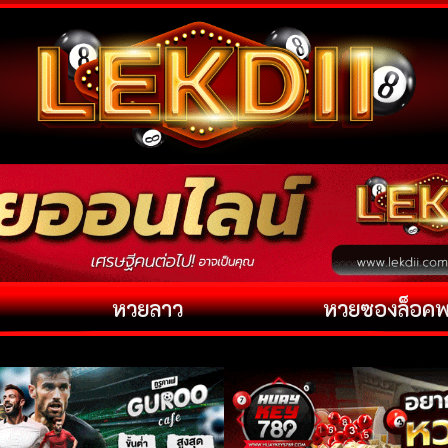
หวยลาว
หวยซองล็อค