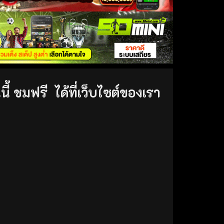
้ ชมฟรี ได้ที่เว็บไซต์ของเรา