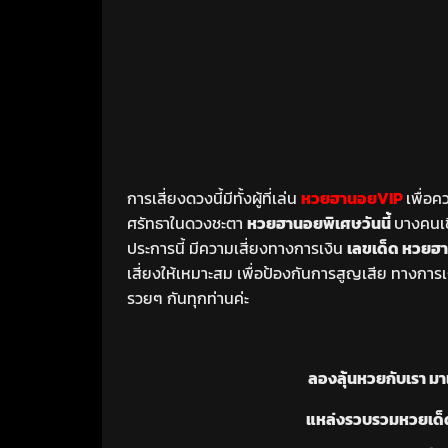
การเสี่ยงดวงนี้มีทั้งผู้ที่เล่น
หวยฮานอยVIP
เพื่อ
ศรัทธาในดวงชะตา
หวยฮานอยพิเศษวันนี้
บางคนเช
ประการนี้ มีความเสี่ยงทางการเงิน
เลขเด็ด หวยฮ
เสี่ยงให้เหมาะสม เพื่อป้องกันการสูญเสีย ทางการเง
รวยๆ กันทุกท่านค่ะ
ลองลุ้นหวยกับเรา มาแบ
แหล่งรวบรวมหวยเด็ดแม่