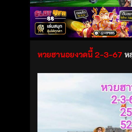
หวยฮานอยงวดนี้ 2-3-67
หล