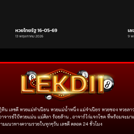
หวยไทยรัฐ 16-05-69
เล
13 พฤษภาคม 2026
9 พ
ิทิน เลขดี หวยแม่ทำเนียน หวยแม่น้ำหนึ่ง แม่จําเนียร หวยซอง หวยลาว
อาจารย์ใบ้หวยแม่น แม่ศิลา ร้อยล้าน , อาจาร์ไก่แจกโชค ที่พร้อมจะมา
ิดตามแนวทางความรวยในทุกๆวัน เลขดี ตลอด 24 ชั่วโมง