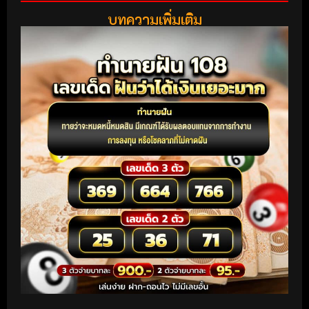
บทความเพิ่มเติม