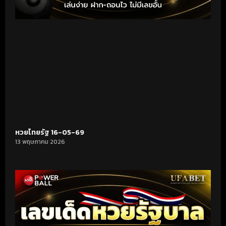
หวยไทยรัฐ 16-05-69
13 พฤษภาคม 2026