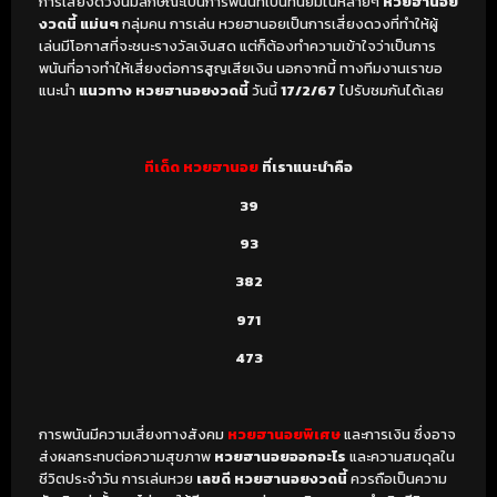
การเสี่ยงดวงนี้มีลักษณะเป็นการพนันที่เป็นที่นิยมในหลายๆ
หวยฮานอย
งวดนี้ แม่นๆ
กลุ่มคน การเล่น หวยฮานอยเป็นการเสี่ยงดวงที่ทำให้ผู้
เล่นมีโอกาสที่จะชนะรางวัลเงินสด แต่ก็ต้องทำความเข้าใจว่าเป็นการ
พนันที่อาจทำให้เสี่ยงต่อการสูญเสียเงิน นอกจากนี้ ทางทีมงานเราขอ
แนะนำ
แนวทาง หวยฮานอยงวดนี้
วันนี้
17/2/67
ไปรับชมกันได้เลย
ทีเด็ด หวยฮานอย
ที่เราแนะนำคือ
39
93
382
971
473
การพนันมีความเสี่ยงทางสังคม
หวยฮานอยพิเศษ
และการเงิน ซึ่งอาจ
ส่งผลกระทบต่อความสุขภาพ
หวยฮานอยออกอะไร
และความสมดุลใน
ชีวิตประจำวัน การเล่นหวย
เลขดี หวยฮานอยงวดนี้
ควรถือเป็นความ