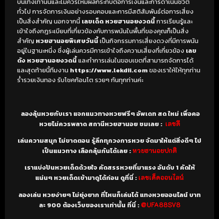
บันเทิงเท่านั้นและไม่ควรให้มีผลกระทบต่อการเงินและการดำเนินชีวิต
ทั่วไป การจัดการเงินอย่างรอบคอบและการมีสติสัมพันธ์ต่อการเสี่ยง
เป็นสิ่งสำคัญ นอกจากนี้
เลขเด็ด หวยฮานอยงวดนี้
การเรียนรู้และ
เข้าใจถึงกฎระเบียบที่เกี่ยวข้องกับการพนันในพื้นที่ของคุณก็เป็นสิ่ง
สำคัญ
หวยฮานอยพิเศษวันนี้
เป็นกิจกรรมการเสี่ยงดวงที่มีการพนัน
อยู่ในฐานะหนึ่ง ซึ่งผู้เล่นควรมีการเข้าใจถึงความเสี่ยงที่เกี่ยวข้อง
เลข
ดัง หวยฮานอยงวดนี้
และทำการเล่นในขอบเขตที่สามารถจัดการได้
และสุดท้ายนี้ทีมงาน
https://www.lekdii.com
ของเราให้ให้ทุกท่าน
ร่ำรวยเงินทอง รับโชคก้อนโต รวยๆ กันทุกท่านค่ะ
ลองลุ้นหวยกับเรา แจกแนวทางหวยฟรีๆ อัพเดท สด ใหม่ เพื่อคอ
หวยไม่ควรพลาด สถานีหวยฮานอย ชมเลย :
เลขดี
เล่นความสนุก ไม่ขาดตอน รู้ลึกทุกวงการหวย จัดมาให้แต่สิ่งดีๆ ไป
เป็นแนวทาง เลือกลุ้นกันได้เลย :
หวยฮานอยปกติ
เราแบ่งปันหวยเด็ดด้วยใจ คัดสรรหวยที่มาแรง อันดับ 1 คัดให้
แน่นๆ หวยเด็ดเข้ามาดูได้ก่อน ดูที่นี่ :
เลขเด็ดออนไลน์
ลองเล่น หวยง่ายๆ ไม่ยุ่งยาก ที่ไหนก็เล่นได้ แทงหวยออนไลน์ บาท
ละ 900 ต้องเว็บของเราเท่านั้น ที่นี่ :
@UFA88SV8