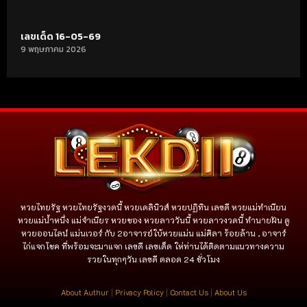
เลขเด็ด 16-05-69
9 พฤษภาคม 2026
หวยไทยรัฐ หวยไทยรัฐงวดนี้ หวยเดลินิวส์ หวยปฏิทิน เลขดี หวยแม่ทำเนียน
หวยแม่น้ำหนึ่ง แม่จําเนียร หวยซอง หวยลาววันนี้ หวยลาวงวดนี้ ทำนายฝัน ดู
หวยออนไลน์ แม่นเวอร์ กับ 2อาจารย์ใบ้หวยแม่น แม่ศิลา ร้อยล้าน , อาจาร์
ไก่แจกโชค ที่พร้อมจะมาแจก เลขดี เลขเด็ด ให่ท่านได้ติดตามแนวทางความ
รวยในทุกๆวัน เลขดี ตลอด 24 ชั่วโมง
About Authur
|
Privacy Policy
|
Contact Us
|
About Us
copyright © 2024 all rights reserved
www.lekdii.com