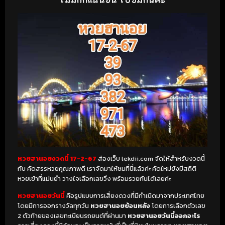
หวยฮานอยงวดนี้ 17-2-67
ส่องเว็บ lekdii.com จัดให้สำหรับงวดนี้
กับ คัดสรรหวยคุณภาพดี เราจัดมาให้ชมที่นี่แล้วค่ะ คัดใหม่ยังมีสถิติ
หวยเข้าที่แม่นยำ วางใจเลือกเลขวิ่ง พร้อมรวยกันได้เลยค่ะ
หวยฮานอยวันนี้
คือรูปแบบการเสี่ยงดวงที่มีกำเนิดมาจากประเทศไทย
โดยมีการออกรางวัลทุกวัน
หวยฮานอยย้อนหลัง
โดยการเลือกตัวเลข
2 ตัวท้ายของเลขทะเบียนรถยนต์ที่ผ่านมา
หวยฮานอยวันนี้ออกอะไร