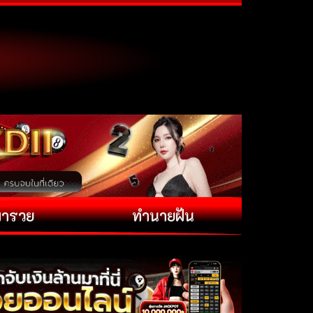
พารวย
ทำนายฝัน