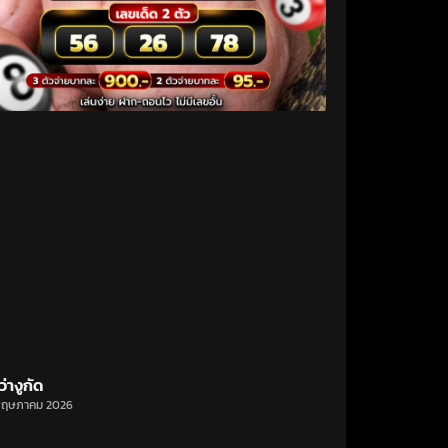
ว่างูกัด
พฤษภาคม 2026