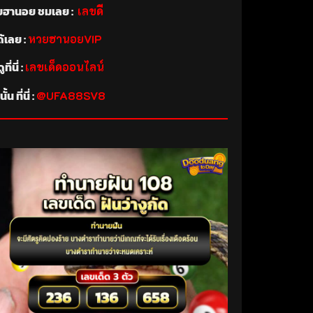
วยฮานอย ชมเลย :
เลขดี
้เลย :
หวยฮานอยVIP
นี่ :
เลขเด็ดออนไลน์
ที่นี่ :
@UFA88SV8