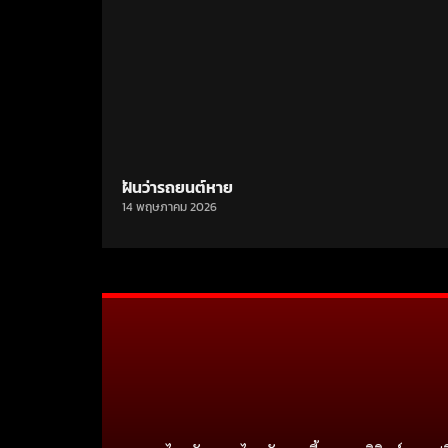
ฝันว่ารถยนต์หาย
14 พฤษภาคม 2026