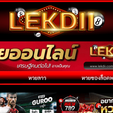
หวยลาว
หวยซองล็อค