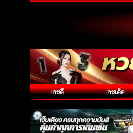
เลขดี
เลขเด็ด