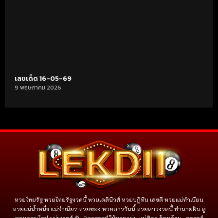
เลขเด็ด 16-05-69
9 พฤษภาคม 2026
หวยไทยรัฐ หวยไทยรัฐงวดนี้ หวยเดลินิวส์ หวยปฏิทิน เลขดี หวยแม่ทำเนียน
หวยแม่น้ำหนึ่ง แม่จําเนียร หวยซอง หวยลาววันนี้ หวยลาวงวดนี้ ทำนายฝัน ดู
หวยออนไลน์ แม่นเวอร์ กับ 2อาจารย์ใบ้หวยแม่น แม่ศิลา ร้อยล้าน , อาจาร์