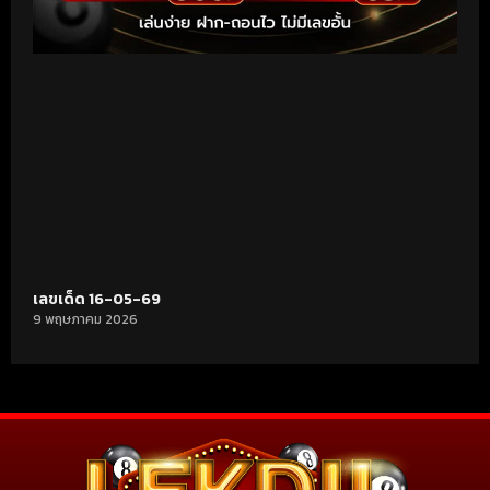
เลขเด็ด 16-05-69
9 พฤษภาคม 2026