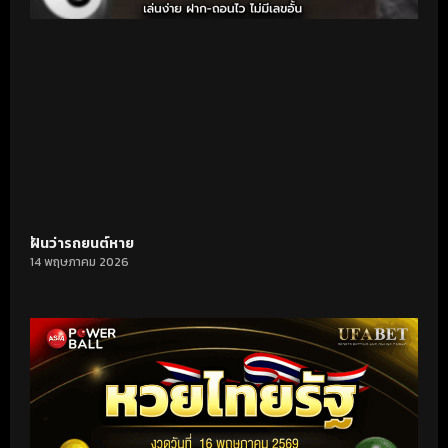
ฝันว่ารถยนต์หาย
14 พฤษภาคม 2026