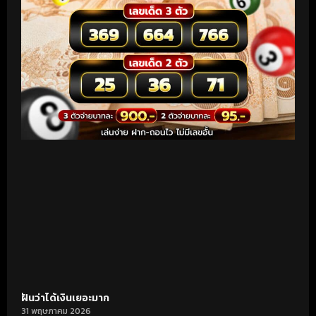
ฝันว่าได้เงินเยอะมาก
31 พฤษภาคม 2026