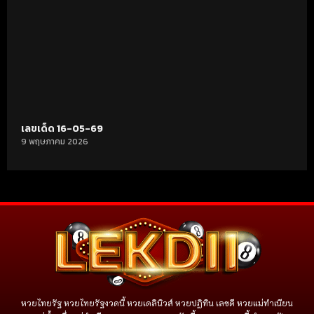
เลขเด็ด 16-05-69
9 พฤษภาคม 2026
หวยไทยรัฐ หวยไทยรัฐงวดนี้ หวยเดลินิวส์ หวยปฏิทิน เลขดี หวยแม่ทำเนียน