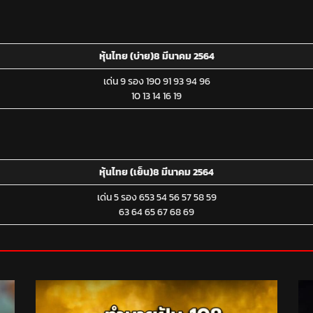
หุ้นไทย (บ่าย)
8 มีนาคม 2564
เด่น 9 รอง 190 91 93 94 96
10 13 14 16 19
หุ้นไทย (เย็น)
8 มีนาคม 2564
เด่น 5 รอง 653 54 56 57 58 59
63 64 65 67 68 69