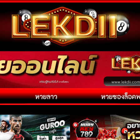
หวยลาว
หวยซองล็อค