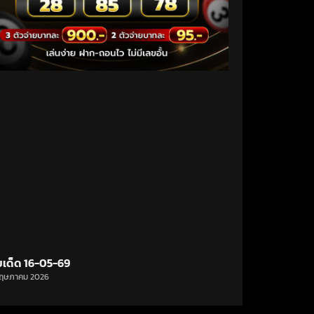
ขเด็ด 16-05-69
ฤษภาคม 2026