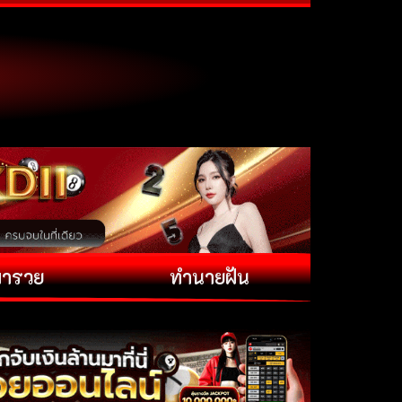
พารวย
ทำนายฝัน