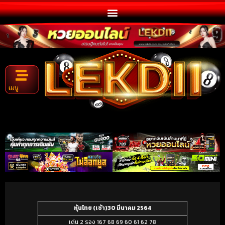
เมนู
หุ้นไทย (เช้า)
30 มีนาคม 2564
เด่น 2 รอง 167 68 69 60 61 62 78