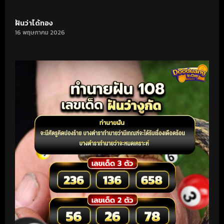
ฝันว่าได้ทอง
16 พฤษภาคม 2026