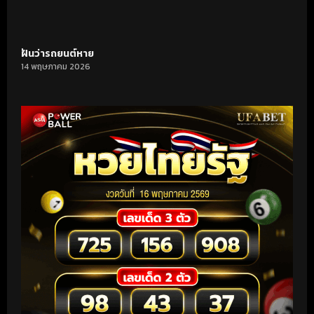
ฝันว่ารถยนต์หาย
14 พฤษภาคม 2026