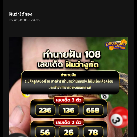
ฝันว่าได้ทอง
16 พฤษภาคม 2026