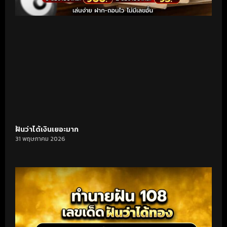
ฝันว่าได้เงินเยอะมาก
31 พฤษภาคม 2026