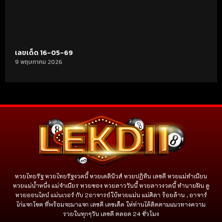
เลขเด็ด 16-05-69
9 พฤษภาคม 2026
หวยไทยรัฐ หวยไทยรัฐงวดนี้ หวยเดลินิวส์ หวยปฏิทิน เลขดี หวยแม่ทำเนียน
หวยแม่น้ำหนึ่ง แม่จําเนียร หวยซอง หวยลาววันนี้ หวยลาวงวดนี้ ทำนายฝัน ดู
หวยออนไลน์ แม่นเวอร์ กับ 2อาจารย์ใบ้หวยแม่น แม่ศิลา ร้อยล้าน , อาจาร์
ไก่แจกโชค ที่พร้อมจะมาแจก เลขดี เลขเด็ด ให่ท่านได้ติดตามแนวทางความ
รวยในทุกๆวัน เลขดี ตลอด 24 ชั่วโมง