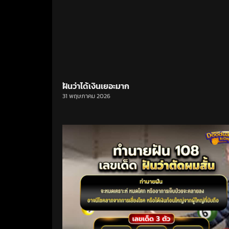
ฝันว่าได้เงินเยอะมาก
31 พฤษภาคม 2026