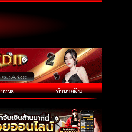
พารวย
ทำนายฝัน