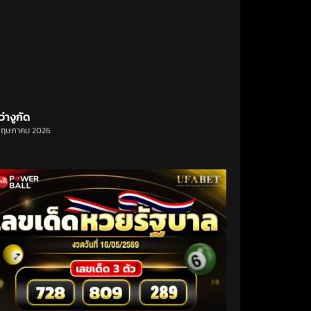
ว่างูกัด
พฤษภาคม 2026