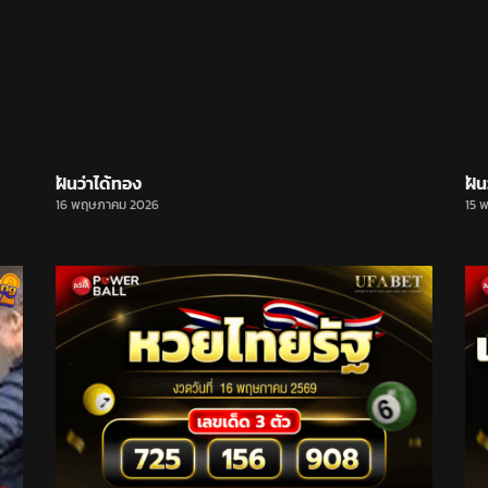
ฝันว่าได้ทอง
ฝัน
16 พฤษภาคม 2026
15 