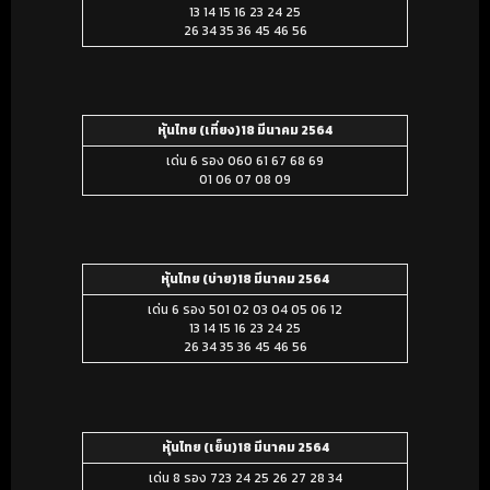
13 14 15 16 23 24 25
26 34 35 36 45 46 56
หุ้นไทย (เที่ยง)
18 มีนาคม 2564
เด่น 6 รอง 060 61 67 68 69
01 06 07 08 09
หุ้นไทย (บ่าย)
18 มีนาคม 2564
เด่น 6 รอง 501 02 03 04 05 06 12
13 14 15 16 23 24 25
26 34 35 36 45 46 56
หุ้นไทย (เย็น)
18 มีนาคม 2564
เด่น 8 รอง 723 24 25 26 27 28 34