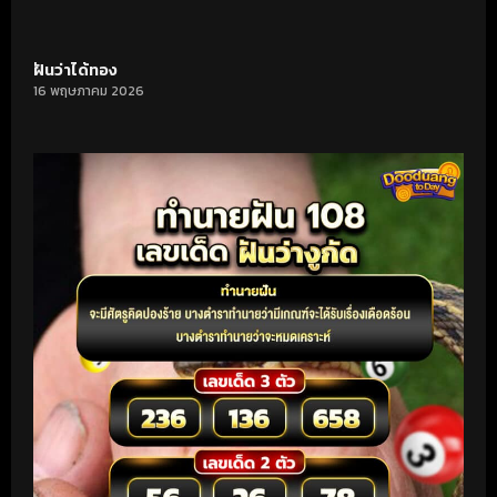
ฝันว่าได้ทอง
16 พฤษภาคม 2026