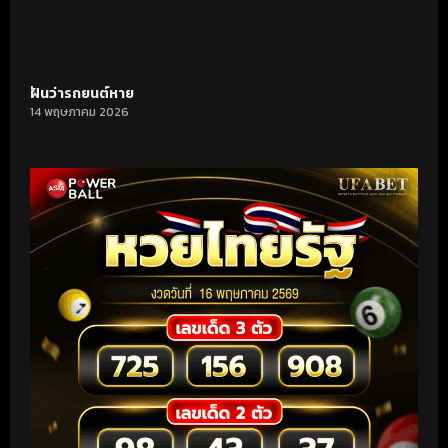
ฝันว่ารถยนต์หาย
14 พฤษภาคม 2026