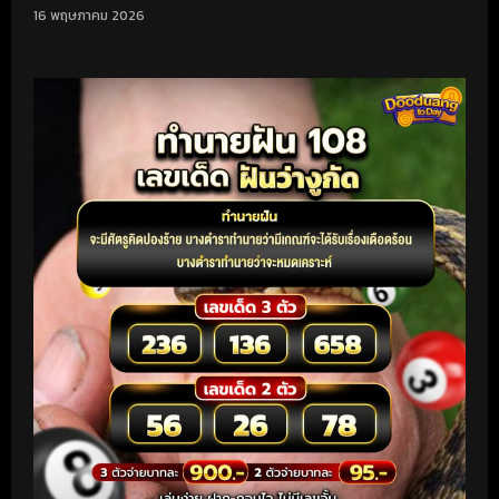
16 พฤษภาคม 2026