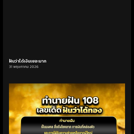
ฝันว่าได้เงินเยอะมาก
31 พฤษภาคม 2026