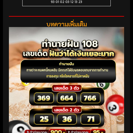
93 01 02 03 12 13 23
บทความเพิ่มเติม