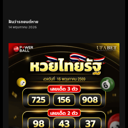
ฝันว่ารถยนต์หาย
14 พฤษภาคม 2026