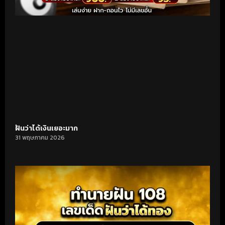
ฝันว่าได้เงินเยอะมาก
31 พฤษภาคม 2026