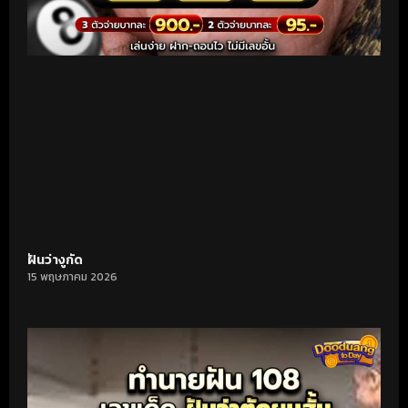
ฝันว่างูกัด
15 พฤษภาคม 2026