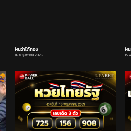
ฝันว่าได้ทอง
ฝัน
16 พฤษภาคม 2026
15 