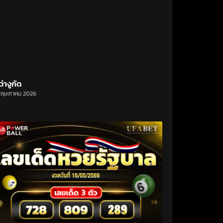
ว่างูกัด
พฤษภาคม 2026