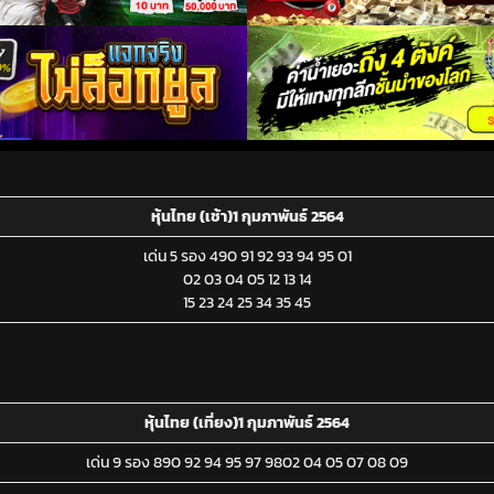
หุ้นไทย (เช้า)
1 กุมภาพันธ์ 2564
เด่น 5 รอง 490 91 92 93 94 95 01
02 03 04 05 12 13 14
15 23 24 25 34 35 45
หุ้นไทย (เที่ยง)
1 กุมภาพันธ์ 2564
เด่น 9 รอง 890 92 94 95 97 9802 04 05 07 08 09