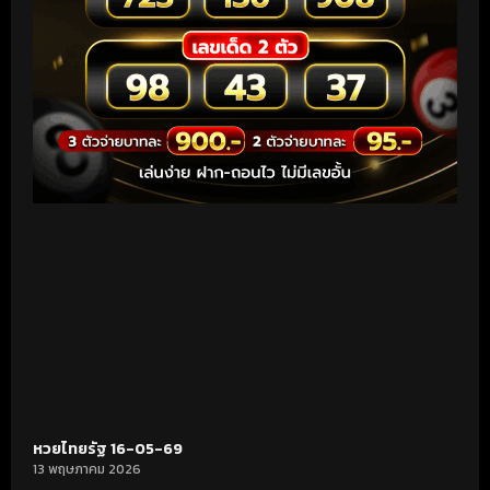
หวยไทยรัฐ 16-05-69
13 พฤษภาคม 2026