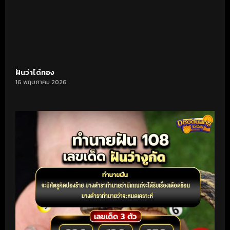
ฝันว่าได้ทอง
16 พฤษภาคม 2026