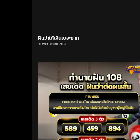
ฝันว่าได้เงินเยอะมาก
31 พฤษภาคม 2026