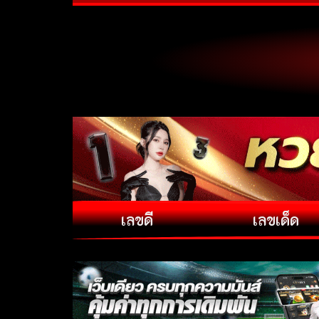
เลขดี
เลขเด็ด