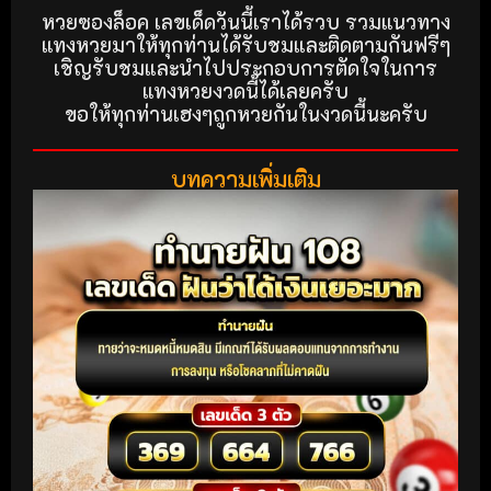
หวยซองล็อค เลขเด็ดวันนี้เราได้รวบ รวมแนวทาง
แทงหวยมาให้ทุกท่านได้รับชมและติดตามกันฟรีๆ
เชิญรับชมและนำไปประกอบการตัดใจในการ
แทงหวยงวดนี้ได้เลยครับ
ขอให้ทุกท่านเฮงๆถูกหวยกันในงวดนี้นะครับ
บทความเพิ่มเติม