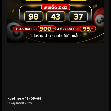
หวยไทยรัฐ 16-05-69
13 พฤษภาคม 2026